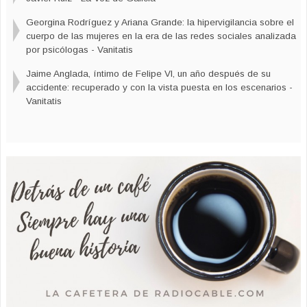
Georgina Rodríguez y Ariana Grande: la hipervigilancia sobre el
cuerpo de las mujeres en la era de las redes sociales analizada
¿De verdad se han hecho muchas películas sobre la
por psicólogas - Vanitatis
guerra civil española?
Jaime Anglada, íntimo de Felipe VI, un año después de su
accidente: recuperado y con la vista puesta en los escenarios -
Vanitatis