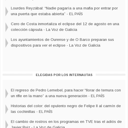
Lourdes Reyzábal: “Nadie pagaría a una mafia por entrar por
una puerta que estaba abierta” - EL PAÍS
Cero de Costa inmortaliza el eclipse del 12 de agosto en una
colección cápsula - La Voz de Galicia
Arranca el mayor cartografiado dinámico del
universo
Los ayuntamientos de Ourense y de O Barco preparan sus
dispositivos para ver el eclipse - La Voz de Galicia
ELEGIDAS POR LOS INTERNAUTAS
La fiebre de los minerales críticos reconfigura el
comercio: 73 acuerdos en 4 años y un 350% más de
El regreso de Pedro Lemebel, para hacer “llorar de ternura con
demanda
un rifle en la mano” a una nueva generación - EL PAÍS
Historias del color: del opulento negro de Felipe II al carmín de
las cochinillas - EL PAÍS
El cambio de rostros en los programas en TVE tras el adiós de
Javier Ruiz - La Voz de Galicia