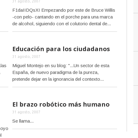
31 agosto, 2007
F1daIIDQsXI Empezando por este de Bruce Willis
-con pelo- cantando en el porche para una marca
de alcohol, siguiendo con el colutorio dental de...
Educación para los ciudadanos
31 agosto, 2007
.las
Miguel Montejo en su blog: "...Un sector de esta
a
España, de nuevo paradigma de la pureza,
pretende dejar en la ignorancia del contexto...
El brazo robótico más humano
31 agosto, 2007
Se llama...
poyo
l