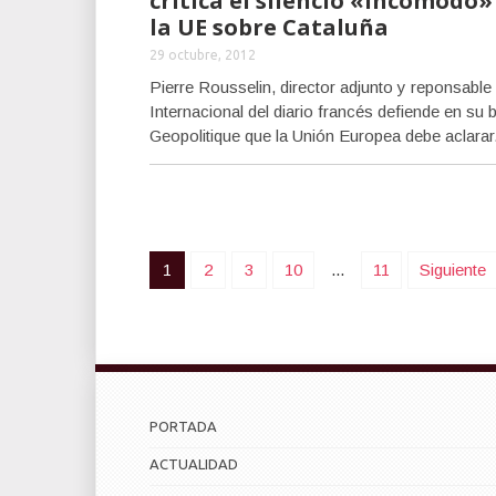
critica el silencio «incómodo»
la UE sobre Cataluña
29 octubre, 2012
Pierre Rousselin, director adjunto y reponsable
Internacional del diario francés defiende en su 
Geopolitique que la Unión Europea debe aclarar.
1
2
3
10
...
11
Siguiente
PORTADA
ACTUALIDAD