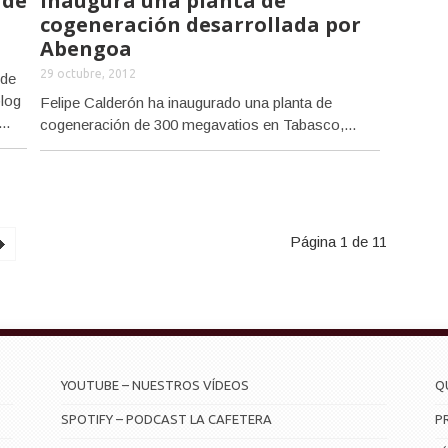
 de
inaugura una planta de
cogeneración desarrollada por
Abengoa
29 octubre, 2012
 de
blog
Felipe Calderón ha inaugurado una planta de
..
cogeneración de 300 megavatios en Tabasco,...
Página 1 de 11
YOUTUBE – NUESTROS VÍDEOS
Q
SPOTIFY – PODCAST LA CAFETERA
P