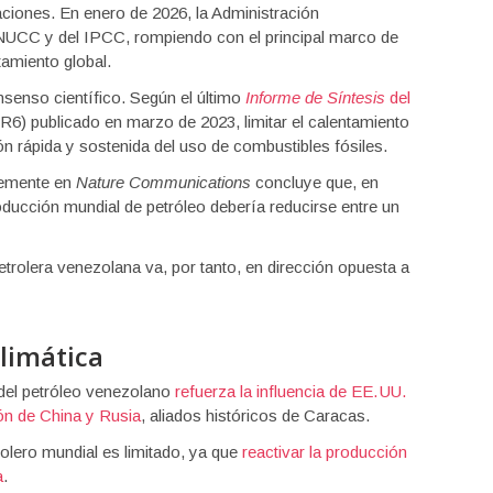
caciones. En enero de 2026, la Administración
MNUCC y del IPCC, rompiendo con el principal marco de
ntamiento global.
nsenso científico. Según el último
Informe de Síntesis
del
R6) publicado en marzo de 2023, limitar el calentamiento
ón rápida y sostenida del uso de combustibles fósiles.
temente en
Nature Communications
concluye que, en
oducción mundial de petróleo debería reducirse entre un
petrolera venezolana va, por tanto, en dirección opuesta a
climática
 del petróleo venezolano
refuerza la influencia de EE. UU.
ión de China y Rusia
, aliados históricos de Caracas.
rolero mundial es limitado, ya que
reactivar la producción
a
.