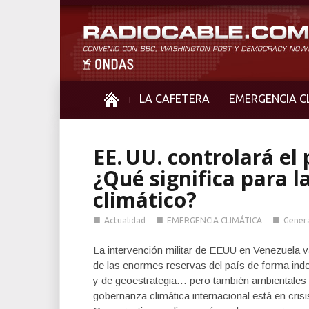
LA CAFETERA
EMERGENCIA C
EE. UU. controlará el
¿Qué significa para l
climático?
■
■
■
Actualidad
EMERGENCIA CLIMÁTICA
Gener
La intervención militar de EEUU en Venezuela va
de las enormes reservas del país de forma indef
y de geoestrategia… pero también ambientales
gobernanza climática internacional está en cri