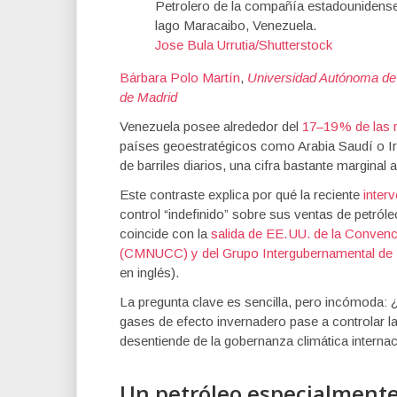
Petrolero de la compañía estadounidense
lago Maracaibo, Venezuela.
Jose Bula Urrutia/Shutterstock
Bárbara Polo Martín
,
Universidad Autónoma de
de Madrid
Venezuela posee alrededor del
17–19 % de las 
países geoestratégicos como Arabia Saudí o Ir
de barriles diarios, una cifra bastante marginal 
Este contraste explica por qué la reciente
inter
control “indefinido” sobre sus ventas de petról
coincide con la
salida de EE. UU. de la Conven
(CMNUCC) y del Grupo Intergubernamental de 
en inglés).
La pregunta clave es sencilla, pero incómoda: ¿
gases de efecto invernadero pase a controlar 
desentiende de la gobernanza climática interna
Un petróleo especialmente