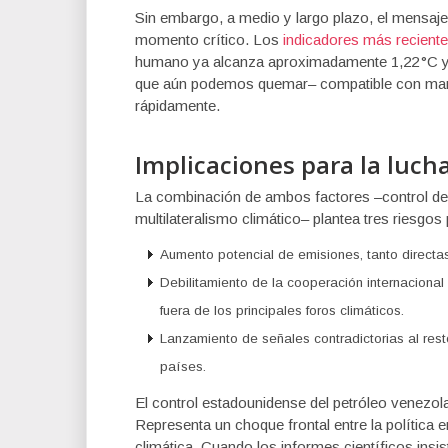
Sin embargo, a medio y largo plazo, el mensaje 
momento crítico. Los
indicadores más recient
humano ya alcanza aproximadamente 1,22 °C y 
que aún podemos quemar– compatible con mante
rápidamente.
Implicaciones para la luch
La combinación de ambos factores –control de 
multilateralismo climático– plantea tres riesgos 
Aumento potencial de emisiones, tanto directas
Debilitamiento de la cooperación internacional 
fuera de los principales foros climáticos.
Lanzamiento de señales contradictorias al rest
países.
El control estadounidense del petróleo venez
Representa un choque frontal entre la política en
climática. Cuando los informes científicos insi