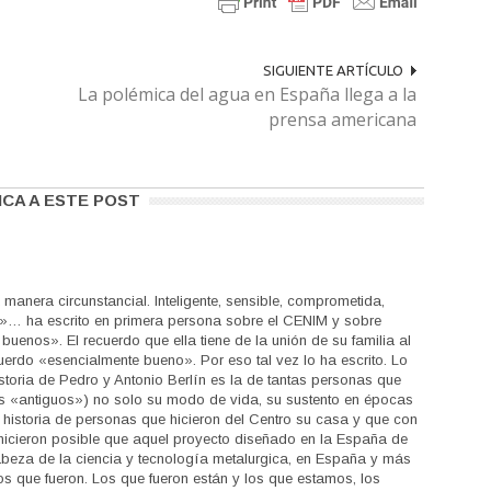
SIGUIENTE ARTÍCULO
La polémica del agua en España llega a la
prensa americana
ICA A ESTE POST
anera circunstancial. Inteligente, sensible, comprometida,
»… ha escrito en primera persona sobre el CENIM y sobre
uenos». El recuerdo que ella tiene de la unión de su familia al
rdo «esencialmente bueno». Por eso tal vez lo ha escrito. Lo
istoria de Pedro y Antonio Berlín es la de tantas personas que
os «antiguos») no solo su modo de vida, su sustento en épocas
la historia de personas que hicieron del Centro su casa y que con
 hicieron posible que aquel proyecto diseñado en la España de
cabeza de la ciencia y tecnología metalurgica, en España y más
os que fueron. Los que fueron están y los que estamos, los