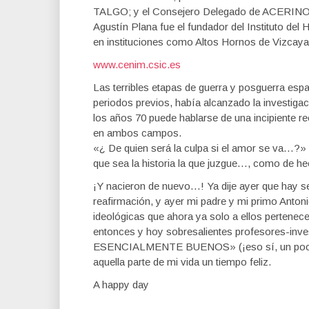
TALGO; y el Consejero Delegado de ACERINOX
Agustín Plana fue el fundador del Instituto del
en instituciones como Altos Hornos de Vizcaya
www.cenim.csic.es
Las terribles etapas de guerra y posguerra espa
periodos previos, había alcanzado la investigac
los años 70 puede hablarse de una incipiente re
en ambos campos.
«¿ De quien será la culpa si el amor se va…?» M
que sea la historia la que juzgue…, como de h
¡Y nacieron de nuevo…! Ya dije ayer que hay s
reafirmación, y ayer mi padre y mi primo Anton
ideológicas que ahora ya solo a ellos pertenec
entonces y hoy sobresalientes profesores-in
ESENCIALMENTE BUENOS» (¡eso sí, un poco pe
aquella parte de mi vida un tiempo feliz.
A happy day