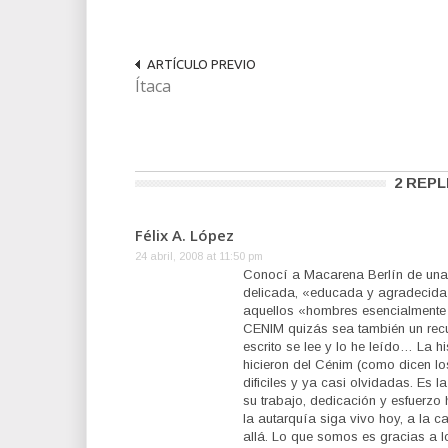
ARTÍCULO PREVIO
Ítaca
2 REPL
Félix A. López
24 abril, 2008 at 11:50 pm
Conocí a Macarena Berlín de una m
delicada, «educada y agradecida
aquellos «hombres esencialmente b
CENIM quizás sea también un recue
escrito se lee y lo he leído… La h
hicieron del Cénim (como dicen l
dificiles y ya casi olvidadas. Es 
su trabajo, dedicación y esfuerzo
la autarquía siga vivo hoy, a la 
allá. Lo que somos es gracias a l