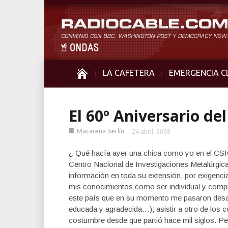
LA CAFETERA
EMERGENCIA C
El 60º Aniversario de
■
Macarena Berlín
24 abril, 2008
¿ Qué hacía ayer una chica como yo en el CSIC
Centro Nacional de Investigaciones Metalúrgi
información en toda su extensión, por exigenci
mis conocimientos como ser individual y compr
este país que en su momento me pasaron desape
educada y agradecida…); asistir a otro de los 
costumbre desde que partió hace mil siglos. P