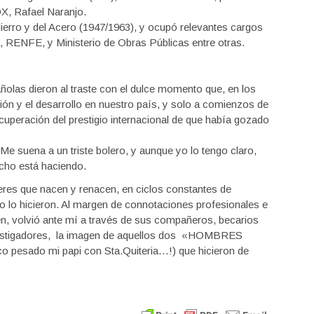
, Rafael Naranjo.
 Hierro y del Acero (1947/1963), y ocupó relevantes cargos
, RENFE, y Ministerio de Obras Públicas entre otras.
ñolas dieron al traste con el dulce momento que, en los
ión y el desarrollo en nuestro país, y solo a comienzos de
cuperación del prestigio internacional de que había gozado
e suena a un triste bolero, y aunque yo lo tengo claro,
echo está haciendo.
eres que nacen y renacen, en ciclos constantes de
io lo hicieron. Al margen de connotaciones profesionales e
en, volvió ante mí a través de sus compañeros, becarios
vestigadores, la imagen de aquellos dos «HOMBRES
sado mi papi con Sta.Quiteria…!) que hicieron de