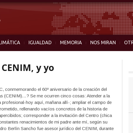
LIMÁTICA
IGUALDAD
MEMORIA
NOS MIRAN
OT
l CENIM, y yo
, conmemorando el 60º aniversario de la creación del
cas (CENIM)…? Se me ocurren cinco cosas: Atender a la
a profesional-hoy aquí, mañana allí-; ampliar el campo de
ometido, rellenando vacíos concretos de la historia de
rcibidos; corresponder a la invitación del Centro (chica
constantes renacimientos de mi padre ante mí, según su
edro Berlín Sancho fue asesor jurídico del CENIM, durante