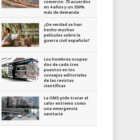
comercio: 73 acuerdos
en 4 años y un 350%
más de demanda
¿De verdad se han
hecho muchas
películas sobre la
guerra civil española?
Los hombres ocupan
dos de cada tres
puestos en los
consejos editoriales
de las revistas
científicas
La OMS pide tratar el
calor extremo como
una emergencia
sanitaria