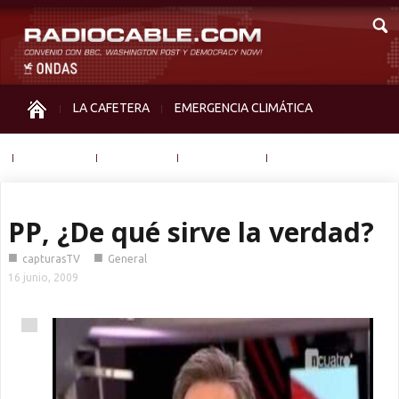
LA CAFETERA
EMERGENCIA CLIMÁTICA
IGUALDAD
MEMORIA
NOS MIRAN
OTRAS
PP, ¿De qué sirve la verdad?
■
■
capturasTV
General
16 junio, 2009