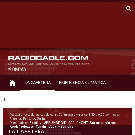
LA CAFETERA
EMERGENCIA CLIMÁTICA
IGUALDAD
MEMORIA
NOS MIRAN
OTRAS
Podcast directo de radiocable.com . De lunes a viernes de 8:30 a 9:30 penínsular.
Presenta: Fernando Berlín
Descárgalo en
Spotify
,
APP ANDROID
,
APP IPHONE
,
Spreaker
,
via rss
,
ApplePodcasts
,
TuneIn
,
iVoox
, y
Youtube
LA CAFETERA