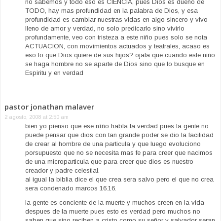
no sabemos y todo eso es CIENCIA, pues Dios es dueño de
TODO, hay mas profundidad en la palabra de Dios, y esa
profundidad es cambiar nuestras vidas en algo sincero y vivo
lleno de amor y verdad, no solo predicarlo sino vivirlo
profundamente, veo con tristeza a este niño pues solo se nota
ACTUACION, con movimientos actuados y teatrales, acaso es
eso lo que Dios quiere de sus hijos? ojala que cuando este niño
se haga hombre no se aparte de Dios sino que lo busque en
Espiritu y en verdad
pastor jonathan malaver
2 agosto, 2008 at 2:50 am
bien yo pienso que ese níño habla la verdad pues la gente no
puede pensar que dios con tan grande poder se dio la facilidad
de crear al hombre de una particula y que luego evoluciono
porsupuesto que no se necesita mas fe para creer que nacimos
de una microparticula que para creer que dios es nuestro
creador y padre celestial.
al igual la biblia dice el que crea sera salvo pero el que no crea
sera condenado marcos 16.16.
la gente es conciente de la muerte y muchos creen en la vida
despues de la muerte pues esto es verdad pero muchos no
saben que sino reciben a cristo como su señor y salvador seran