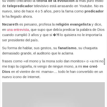
su video criticando la
teoría de la evolución
al más puro estilo
de
telepredicador
televisivo está arrasando en Youtube. No es
nuevo, sino de hace 4 o 5 años, pero la fama como
predicador
le ha llegado ahora.
Nezareth
es peruano, profesa la
religión evangelista
y dice,
en
una entrevista
, que supo que debía predicar la palabra de Dios
cuando cumplió 3 años y que si
�?l
lo quisiera no le importaría
ser presidente del país.
Su forma de hablar, sus gestos, su
fanatismo
, su chaqueta
demasiado grande, el auditorio que le aclama
frases como «el mono y la mona solo dan monitos» o «a mi no
me trajo la cigüeña, ni vengo de ningun mono, a mi
me creó
Dios
en el vientre de mi mama»… todo le han convertido en un
nuevo icono de Internet.