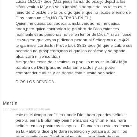
Lucas 18:16,17 dice (Mas jesús,llamándolos,dijo:dejad a los
niños venir a Mí,y no se lo impidáis;porque de los tales es el
reino de Dios.De cierto os digo,que el que no recibe el reino de
Dios como un niño,NO ENTRARA EN EL.)
Quien me quiera contradecir a mi,la verdad no me causa
nada,pero quien contradiga la palabra de Dios,entonces
realmente esas personas no tienen temor de Dios.Y si asi fuese
les sugiero que vayan pidiendo perdon al Señor,para que �?l
tenga misericordia.En Proverbios 28:13 dice (El que encubre sus
pecados no prosperará;mas el que los confiesa y se aparta
alcanzará misericordia.)
Amigos/as traten de instruirse un poquito mas en la BIBLIA(la
palabra de Dios)para no estar tan errados y asi poder
comprender cual es y en donde esta nuestra salvacion.
DIOS LOS BENDIGA.
Martin
12 noviembre, 2008 at 8:48 am
este es el tiempo profetico donde Dios hara grandes señales,
pero a leer la Biblia muy bien hermanos xq tmbn el mal hara
señales en los postreros tiempos… En cuanto a esto, realmenre
en la Palabra dice q le dara revelacion y palabra a los niños
para enseñarle su Palabra al mundo…. Y q decir de que