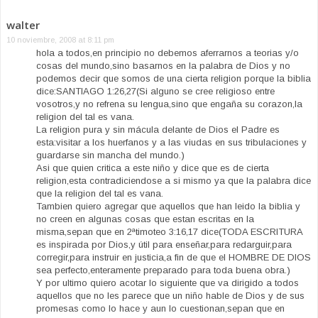
walter
10 noviembre, 2008 at 8:11 pm
hola a todos,en principio no debemos aferrarnos a teorias y/o
cosas del mundo,sino basarnos en la palabra de Dios y no
podemos decir que somos de una cierta religion porque la biblia
dice:SANTIAGO 1:26,27(Si alguno se cree religioso entre
vosotros,y no refrena su lengua,sino que engaña su corazon,la
religion del tal es vana.
La religion pura y sin mácula delante de Dios el Padre es
esta:visitar a los huerfanos y a las viudas en sus tribulaciones y
guardarse sin mancha del mundo.)
Asi que quien critica a este niño y dice que es de cierta
religion,esta contradiciendose a si mismo ya que la palabra dice
que la religion del tal es vana.
Tambien quiero agregar que aquellos que han leido la biblia y
no creen en algunas cosas que estan escritas en la
misma,sepan que en 2ªtimoteo 3:16,17 dice(TODA ESCRITURA
es inspirada por Dios,y útil para enseñar,para redarguir,para
corregir,para instruir en justicia,a fin de que el HOMBRE DE DIOS
sea perfecto,enteramente preparado para toda buena obra.)
Y por ultimo quiero acotar lo siguiente que va dirigido a todos
aquellos que no les parece que un niño hable de Dios y de sus
promesas como lo hace y aun lo cuestionan,sepan que en