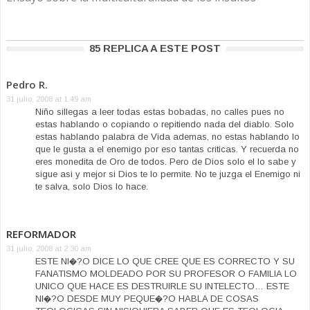
85 REPLICA A ESTE POST
Pedro R.
31 julio, 2008 at 1:49 am
Niño sillegas a leer todas estas bobadas, no calles pues no
estas hablando o copiando o repitiendo nada del diablo. Solo
estas hablando palabra de Vida ademas, no estas hablando lo
que le gusta a el enemigo por eso tantas criticas. Y recuerda no
eres monedita de Oro de todos. Pero de Dios solo el lo sabe y
sigue asi y mejor si Dios te lo permite. No te juzga el Enemigo ni
te salva, solo Dios lo hace.
REFORMADOR
31 julio, 2008 at 2:30 am
ESTE NI�?O DICE LO QUE CREE QUE ES CORRECTO Y SU
FANATISMO MOLDEADO POR SU PROFESOR O FAMILIA LO
UNICO QUE HACE ES DESTRUIRLE SU INTELECTO… ESTE
NI�?O DESDE MUY PEQUE�?O HABLA DE COSAS