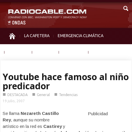
LA CAFETERA
EMERGENCIA CLIMÁTICA
IGUALDAD
MEMORIA
NOS MIRAN
OTRAS
Youtube hace famoso al niño
predicador
■
■
■
DESTACADA
General
Tendencias
19 julio, 2007
Se llama
Nezareth Castillo
Publicidad
Rey
, aunque su nombre
artístico en la red es
Castirey
y