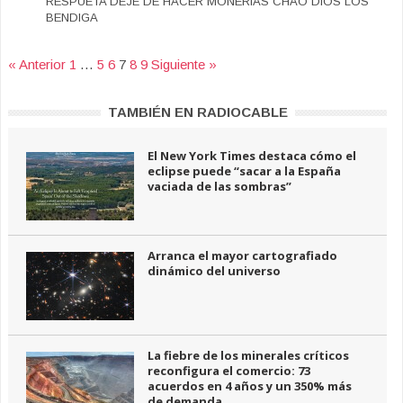
RESPUETA DEJE DE HACER MONERIAS CHAO DIOS LOS
BENDIGA
« Anterior
1
…
5
6
7
8
9
Siguiente »
TAMBIÉN EN RADIOCABLE
El New York Times destaca cómo el
eclipse puede “sacar a la España
vaciada de las sombras”
Arranca el mayor cartografiado
dinámico del universo
La fiebre de los minerales críticos
reconfigura el comercio: 73
acuerdos en 4 años y un 350% más
de demanda