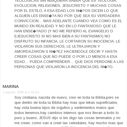
TEOLOGICAS SIN NISIQUIERA SABER QUE ES TEOLOGIA,
EVOLUCION, RELIGIONES, JESUCRISTO Y MUCHAS COSAS
POR EL ESTILO, A ESA EDAD LOS NI�?OS DICEN LO QUE
ALGUIEN LES ENSE�?A NO POR QUE SEA SU VERDADERA
CONVICCION… MAS ADELANTE CUANDO VEA COMO ES EL
MUNDO EN REALIDAD Y NO EN LO FANTASIOSO QUE LE
HAN ENSE�?ADO (Y NO ME REFIERO AL EVANGELIO D
EJESUCRISTO SI NO MAS BIEN A SU FANTAISMO) NO
DISFRUTO SU INFANCIA, LE CORTARON SU INOCENCIA, LE
VIOLARON SUS DERECHOS, LE ULTRAJARON Y
AMORDAZARON S NI�?EZ HACIENDOLE DECIR Y HASTA
CREER COSAS QUE NO PUEDE O POR LO MENOS A ESA
EDAD… PUEDA COMPRENDER… QUE DIOS PERDONE A LAS
PERSONAS QUE VIOLARON LA INOCENCIA DEL NI�?O..
MARINA
2 agosto, 2008 at 2:18 am
Soy cristiana, nacida de nuevo, creo en toda la Biblia,pero se
que dentro de toda la Biblia hay mas que letras superficiales,
hay vida buena lejos de orgullos y sentimientos malos que
todos tenemos,hay cambios internos que nos llevan a todo lo
puro y bueno, JESUS dijo si les digo las cosas terrenales y no
me creen, como van a creer las celestiales, hay mucho mas que