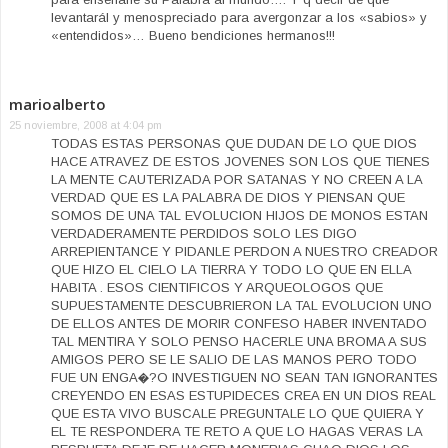
levantarál y menospreciado para avergonzar a los «sabios» y
«entendidos»… Bueno bendiciones hermanos!!!
marioalberto
25 noviembre, 2008 at 4:04 pm
TODAS ESTAS PERSONAS QUE DUDAN DE LO QUE DIOS
HACE ATRAVEZ DE ESTOS JOVENES SON LOS QUE TIENES
LA MENTE CAUTERIZADA POR SATANAS Y NO CREEN A LA
VERDAD QUE ES LA PALABRA DE DIOS Y PIENSAN QUE
SOMOS DE UNA TAL EVOLUCION HIJOS DE MONOS ESTAN
VERDADERAMENTE PERDIDOS SOLO LES DIGO
ARREPIENTANCE Y PIDANLE PERDON A NUESTRO CREADOR
QUE HIZO EL CIELO LA TIERRA Y TODO LO QUE EN ELLA
HABITA . ESOS CIENTIFICOS Y ARQUEOLOGOS QUE
SUPUESTAMENTE DESCUBRIERON LA TAL EVOLUCION UNO
DE ELLOS ANTES DE MORIR CONFESO HABER INVENTADO
TAL MENTIRA Y SOLO PENSO HACERLE UNA BROMA A SUS
AMIGOS PERO SE LE SALIO DE LAS MANOS PERO TODO
FUE UN ENGA�?O INVESTIGUEN NO SEAN TAN IGNORANTES
CREYENDO EN ESAS ESTUPIDECES CREA EN UN DIOS REAL
QUE ESTA VIVO BUSCALE PREGUNTALE LO QUE QUIERA Y
EL TE RESPONDERA TE RETO A QUE LO HAGAS VERAS LA