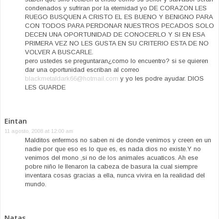
condenados y sufriran por la eternidad yo DE CORAZON LES
RUEGO BUSQUEN A CRISTO EL ES BUENO Y BENIGNO PARA
CON TODOS PARA PERDONAR NUESTROS PECADOS SOLO
DECEN UNA OPORTUNIDAD DE CONOCERLO Y SI EN ESA
PRIMERA VEZ NO LES GUSTA EN SU CRITERIO ESTA DE NO
VOLVER A BUSCARLE.
pero ustedes se preguntaran¿como lo encuentro? si se quieren
dar una oportunidad escriban al correo
blackmetaldark66@hotmail.com
y yo les podre ayudar. DIOS
LES GUARDE
Eintan
11 agosto, 2008 at 12:00 am
Malditos enfermos no saben ni de donde venimos y creen en un
nadie por que eso es lo que es, es nada dios no existe.Y no
venimos del mono ,si no de los animales acuaticos. Ah ese
pobre niño le llenaron la cabeza de basura la cual siempre
inventara cosas gracias a ella, nunca vivira en la realidad del
mundo.
Natas