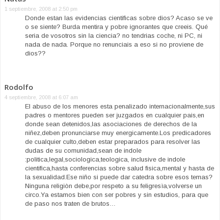
1 septiembre, 2008 at 2:50 pm
Donde estan las evidencias cientificas sobre dios? Acaso se ve
o se siente? Burda mentira y pobre ignorantes que creeis. Qué
seria de vosotros sin la ciencia? no tendrias coche, ni PC, ni
nada de nada. Porque no renunciais a eso si no proviene de
dios??
Rodolfo
4 septiembre, 2008 at 6:07 am
El abuso de los menores esta penalizado internacionalmente,sus
padres o mentores pueden ser juzgados en cualquier pais,en
donde sean detenidos,las asociaciones de derechos de la
niñez,deben pronunciarse muy energicamente.Los predicadores
de cualquier culto,deben estar preparados para resolver las
dudas de su comunidad,sean de indole
:politica,legal,sociologica,teologica, inclusive de indole
cientifica,hasta conferencias sobre salud fisica,mental y hasta de
la sexualidad.Ese niño si puede dar catedra sobre esos temas?
Ninguna religiòn debe,por respeto a su feligresìa,volverse un
circo.Ya estamos bien con ser pobres y sin estudios, para que
de paso nos traten de brutos…