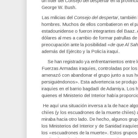
un líder del
Consejo del despertar
en la provinc
George W. Bush.
Las milicias del
Consejo del despertar
, también
hombres. Muchos de ellos combatieron en el pa
estadounidense o fueron integrantes del Baaz. 
dólares al mes a cambio de formar patrullas de 
preocupación ante la posibilidad «
de que Al Sah
además del Ejército y la Policía iraquí.
Se han registrado ya enfrentamientos entre l
Fuerzas Armadas iraquíes, controladas por los
amenazó con abandonar el grupo junto a sus h
persiguiéndonos». Esta advertencia se produjo
iraquíes en el barrio bagdadí de Adamiya. Los 
quienes el Ministerio del Interior había propor
He aquí una situación inversa a la de hace alg
chiíes (y los escuadrones de la muerte chiíes) 
miraba hacia otro lado. De hecho, algunos gru
los Ministerios del Interior y de Sanidad iraquíe
los «escuadrones de la muerte». Estos grupos 