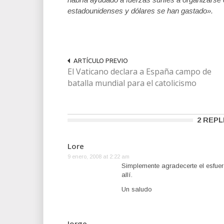
estadounidenses y dólares se han gastado».
ARTÍCULO PREVIO
El Vaticano declara a España campo de
batalla mundial para el catolicismo
2 REPL
Lore
9 enero, 2008 at 2:22 am
Simplemente agradecerte el esfue
allí.
Un saludo
Jorge