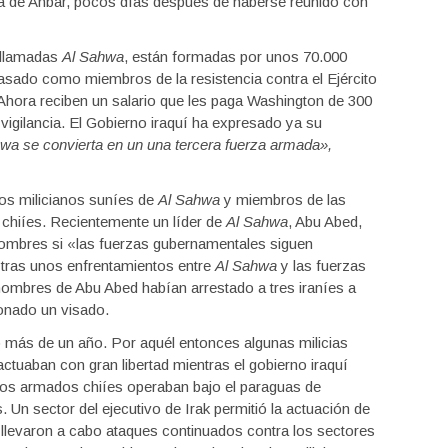
ia de Anbar, pocos días después de haberse reunido con
 llamadas
Al Sahwa
, están formadas por unos 70.000
sado como miembros de la resistencia contra el Ejército
Ahora reciben un salario que les paga Washington de 300
vigilancia. El Gobierno iraquí ha expresado ya su
wa se convierta en un una tercera fuerza armada»,
os milicianos suníes de
Al Sahwa
y miembros de las
 chiíes. Recientemente un líder de
Al Sahwa
, Abu Abed,
ombres si «las fuerzas gubernamentales siguen
 tras unos enfrentamientos entre
Al Sahwa
y las fuerzas
hombres de Abu Abed habían arrestado a tres iraníes a
cionado un visado.
o más de un año. Por aquél entonces algunas milicias
actuaban con gran libertad mientras el gobierno iraquí
pos armados chiíes operaban bajo el paraguas de
s. Un sector del ejecutivo de Irak permitió la actuación de
llevaron a cabo ataques continuados contra los sectores