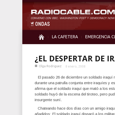
LA CAFETERA
EMERGENCIA C
¿EL DESPERTAR DE I
■
Olga Rodriguez
8 enero, 2008
El pasado 26 de diciembre un soldado iraquí ma
durante una patrulla conjunta entre iraquíes y 
afirma que el soldado iraquí que mató a los esta
soldado huyó de la escena del tiroteo, pero p
insurgente suní.
Chateando hace dos días con un amigo iraquí,
añadidos: El soldado iraquí disparó a los mili