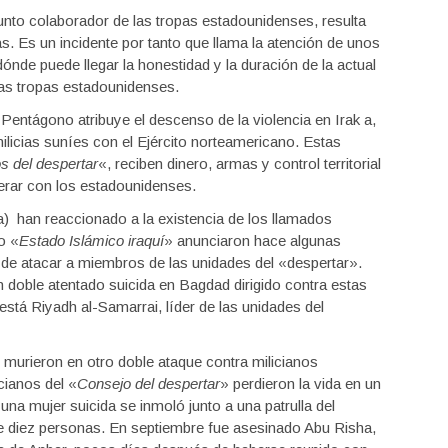
unto colaborador de las tropas estadounidenses, resulta
s. Es un incidente por tanto que llama la atención de unos
ónde puede llegar la honestidad y la duración de la actual
las tropas estadounidenses.
ntágono atribuye el descenso de la violencia en Irak a,
ilicias suníes con el Ejército norteamericano. Estas
s del despertar
«, reciben dinero, armas y control territorial
erar con los estadounidenses.
han reaccionado a la existencia de los llamados
o «
Estado Islámico iraquí
» anunciaron hace algunas
de atacar a miembros de las unidades del «despertar».
oble atentado suicida en Bagdad dirigido contra estas
 está Riyadh al-Samarrai, líder de las unidades del
murieron en otro doble ataque contra milicianos
cianos del «
Consejo del despertar
» perdieron la vida en un
una mujer suicida se inmoló junto a una patrulla del
e diez personas. En septiembre fue asesinado Abu Risha,