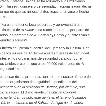
trario. Estados Unidos se ha arrimado a los milicianos
in Hussein, consejero de seguridad nacional iraquí, decía
 temor de que las milicias chiíes reaccionen ante el hecho
 armados.
ahwa
en una fuerza local poderosa y aprovechará ese
existencia de
Al Sahwa
una reacción armada por parte de
alarios los hombres de
Al Sahwa
? ¿Cómo y cuántos van a
eguridad iraquíes?
fuerza chií pierda el control del Ejército y la Policía. Por
eso de los suníes de
Al Sahwa
a estas fuerzas de seguridad.
entes en los organismos de seguridad para los- por el
dos Unidos pretende que unos 20.000 voluntarios de
Al
eguridad iraquíes.
e a pesar de las promesas, tan solo un escaso número de
rte de organismos de seguridad dependientes del
espertar» en la provincia de Bagdad, por ejemplo, solo
icía iraquí».
El diario añade una cita del Coronel
o no tendremos suficiente gente en el terreno (soldados
s (de los miembros de Al Sahwa). Así que desde ahora