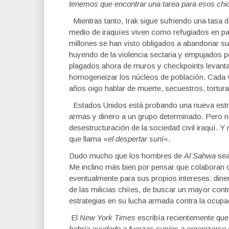
tenemos que encontrar una tarea para esos chi
Mientras tanto, Irak sigue sufriendo una tasa 
medio de iraquíes viven como refugiados en pa
millones se han visto obligados a abandonar su
huyendo de la violencia sectaria y empujados po
plagados ahora de muros y checkpoints levantad
homogeneizar los núcleos de población. Cada ve
años oigo hablar de muerte, secuestros, tortur
Estados Unidos está probando una nueva estrate
armas y dinero a un grupo determinado. Pero no
desestructuración de la sociedad civil iraquí. Y 
que llama «
el despertar suní
«.
Dudo mucho que los hombres de
Al Sahwa
sea
Me inclino más bien por pensar que colaboran 
eventualmente para sus propios intereses: dine
de las milicias chiíes, de buscar un mayor contr
estrategias en su lucha armada contra la ocupa
El
New York Times
escribía recientemente que
habría ayudado a fuerzas suníes a organizarse c