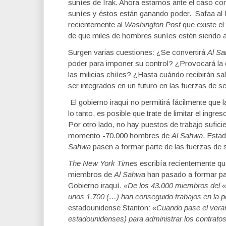
suníes de Irak. Ahora estamos ante el caso con
suníes y éstos están ganando poder. Safaa al D
recientemente al
Washington Post
que existe el
de que miles de hombres suníes estén siendo
Surgen varias cuestiones: ¿Se convertirá
Al S
poder para imponer su control? ¿Provocará la 
las milicias chiíes? ¿Hasta cuándo recibirán s
ser integrados en un futuro en las fuerzas de s
El gobierno iraquí no permitirá fácilmente que la 
lo tanto, es posible que trate de limitar el ingr
Por otro lado, no hay puestos de trabajo sufici
momento -70.000 hombres de
Al Sahwa
. Esta
Sahwa
pasen a formar parte de las fuerzas de s
The New York Times
escribía recientemente qu
miembros de
Al Sahwa
han pasado a formar pa
Gobierno iraquí.
«De los 43.000 miembros del «d
unos 1.700 (…) han conseguido trabajos en la pol
estadounidense Stanton:
«Cuando pase el veran
estadounidenses) para administrar los contrato