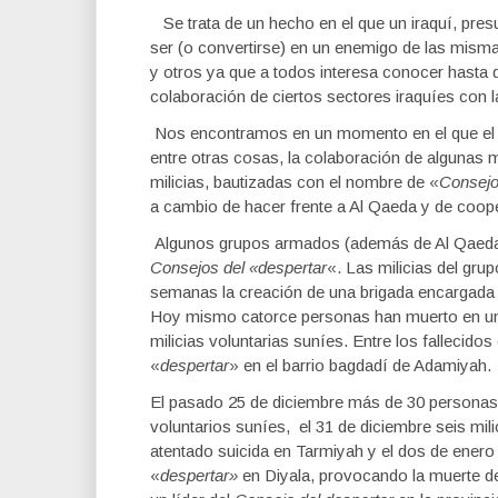
Se trata de un hecho en el que un iraquí, pres
ser (o convertirse) en un enemigo de las misma
y otros ya que a todos interesa conocer hasta d
colaboración de ciertos sectores iraquíes con 
Nos encontramos en un momento en el que el Pe
entre otras cosas, la colaboración de algunas m
milicias, bautizadas con el nombre de «
Consejo
a cambio de hacer frente a Al Qaeda y de coop
Algunos grupos armados (además de Al Qaeda) 
Consejos del «despertar
«. Las milicias del grup
semanas la creación de una brigada encargada 
Hoy mismo catorce personas han muerto en un d
milicias voluntarias suníes. Entre los fallecidos
«
despertar
» en el barrio bagdadí de Adamiyah.
El pasado 25 de diciembre más de 30 personas 
voluntarios suníes, el 31 de diciembre seis mili
atentado suicida en Tarmiyah y el dos de enero 
«
despertar»
en Diyala, provocando la muerte d