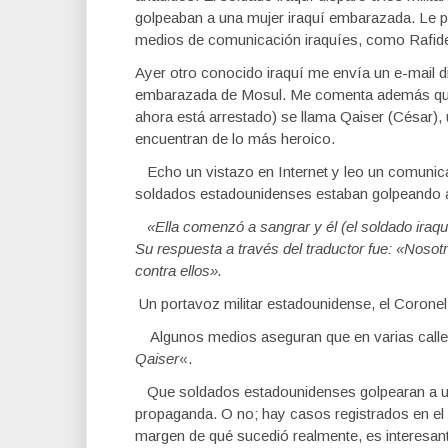
golpeaban a una mujer iraquí embarazada. Le p
medios de comunicación iraquíes, como Rafid
Ayer otro conocido iraquí me envía un e-mail d
embarazada de Mosul. Me comenta además que 
ahora está arrestado) se llama Qaiser (César)
encuentran de lo más heroico.
Echo un vistazo en Internet y leo un comunic
soldados estadounidenses estaban golpeando 
«Ella comenzó a sangrar y él (el soldado iraquí
Su respuesta a través del traductor fue: «Noso
contra ellos».
Un portavoz militar estadounidense, el Corone
Algunos medios aseguran que en varias calles 
Qaiser
«.
Que soldados estadounidenses golpearan a un
propaganda. O no; hay casos registrados en el
margen de qué sucedió realmente, es interesant