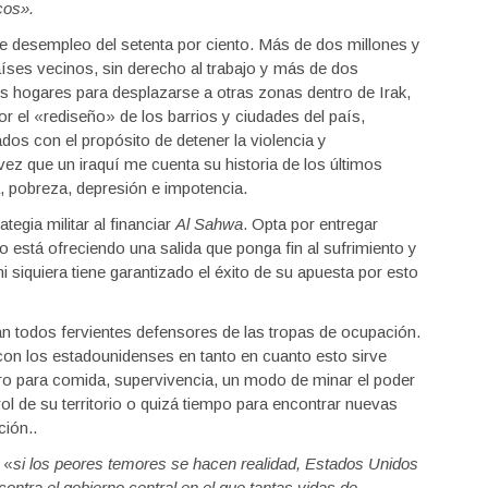
cos».
de desempleo del setenta por ciento. Más de dos millones y
íses vecinos, sin derecho al trabajo y más de dos
s hogares para desplazarse a otras zonas dentro de Irak,
r el «rediseño» de los barrios y ciudades del país,
os con el propósito de detener la violencia y
z que un iraquí me cuenta su historia de los últimos
a, pobreza, depresión e impotencia.
gia militar al financiar
Al Sahwa
. Opta por entregar
 está ofreciendo una salida que ponga fin al sufrimiento y
ni siquiera tiene garantizado el éxito de su apuesta por esto
n todos fervientes defensores de las tropas de ocupación.
con los estadounidenses en tanto en cuanto esto sirve
ro para comida, supervivencia, un modo de minar el poder
ol de su territorio o quizá tiempo para encontrar nuevas
ción..
 «
si los peores temores se hacen realidad, Estados Unidos
ontra el gobierno central en el que tantas vidas de