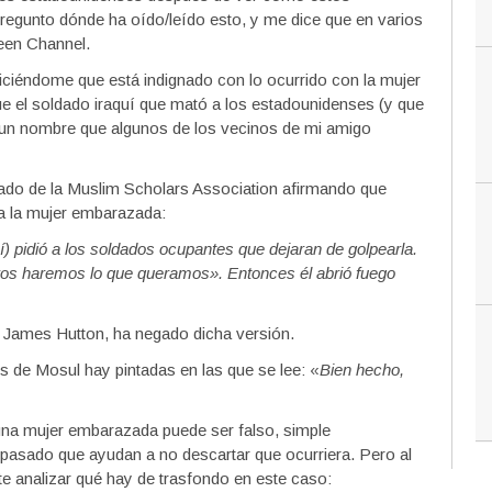
regunto dónde ha oído/leído esto, y me dice que en varios
een Channel.
iciéndome que está indignado con lo ocurrido con la mujer
el soldado iraquí que mató a los estadounidenses (y que
, un nombre que algunos de los vecinos de mi amigo
ado de la Muslim Scholars Association afirmando que
a la mujer embarazada:
) pidió a los soldados ocupantes que dejaran de golpearla.
tros haremos lo que queramos». Entonces él abrió fuego
l James Hutton, ha negado dicha versión.
de Mosul hay pintadas en las que se lee: «
Bien hecho,
a mujer embarazada puede ser falso, simple
 pasado que ayudan a no descartar que ocurriera. Pero al
e analizar qué hay de trasfondo en este caso: