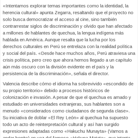
«Intentamos explorar temas importantes como la identidad, la
herencia cultural» apunta Zegarra, resaltando que el proyecto no
solo busca democratizar el acceso al cine, sino también
contrarrestar siglos de discriminación y olvido que han afectado
a millones de hablantes de quechua, la lengua indígena más
hablada en América. Aunque resalta que la lucha por los
derechos culturales en Perú se entrelaza con la realidad política
y social del país. «Desde hace muchos años, Perú atraviesa una
crisis política, pero creo que ahora hemos llegado a un capítulo
aún más oscuro con la división evidente en el país y la
persistencia de la discriminación», señala el director.
Valencia describe cómo el idioma ha sobrevivido «escondido de
su propio territorio» debido a procesos históricos de
colonización e invasión. A pesar de que el quechua es amado y
estudiado en universidades extranjeras, sus hablantes son a
menudo «considerados como ciudadanos de segunda clase».
Su iniciativa de doblar «El Rey León» al quechua ha supuesto
todo un acto de reinterpretación cultural y así han surgido
expresiones adaptadas como «Hakuchu Munayta» (Vamos a
andar bonito) en vez del famoso «Hakuna Matata», que intenta