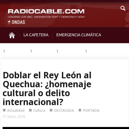
LA CAFETERA
EMERGENCIA CLIMÁTICA
IGUALDAD
MEMORIA
NOS MIRAN
OTRAS
Doblar el Rey León al
Quechua: ¿homenaje
cultural o delito
internacional?
■
■
■
■
Actualidad
Cultura
DESTACADA
PORTADA
27 junio, 2026