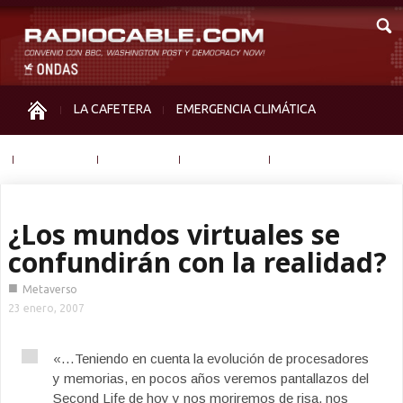
LA CAFETERA
EMERGENCIA CLIMÁTICA
IGUALDAD
MEMORIA
NOS MIRAN
OTRAS
¿Los mundos virtuales se
confundirán con la realidad?
■
Metaverso
23 enero, 2007
«…Teniendo en cuenta la evolución de procesadores
y memorias, en pocos años veremos pantallazos del
Second Life de hoy y nos moriremos de risa, nos