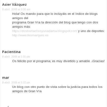
Asier Vázquez
8 abril, 2008 at 9:06 am
Hola! Os mando para que lo incluyáis en el índice de blogs
amigos del
programa Gran Vía la dirección del blog que tengo con dos
amigos más:
https://dosborrachosyunadama.blogspot.com
y uno de deportes:
http://www.desmarques.es
Pacientina
8 abril, 2008 at 1:55 pm
Os felicito por el programa; es muy divertido y amable. ¡Gracias!
mar
8 abril, 2008 at 5:22 pm
Un blog con otro punto de vista sobre la justicia para todos los
amigos de Gran Vía