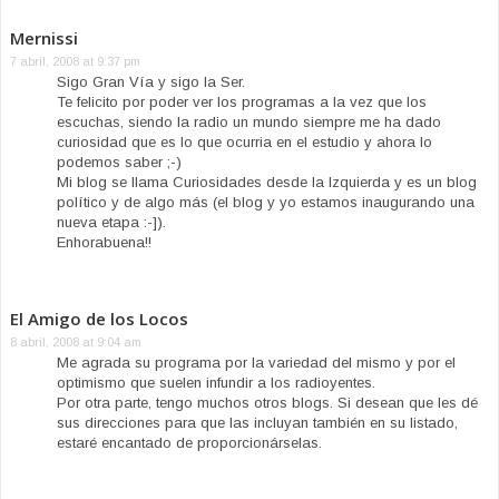
Mernissi
7 abril, 2008 at 9:37 pm
Sigo Gran Vía y sigo la Ser.
Te felicito por poder ver los programas a la vez que los
escuchas, siendo la radio un mundo siempre me ha dado
curiosidad que es lo que ocurria en el estudio y ahora lo
podemos saber ;-)
Mi blog se llama Curiosidades desde la Izquierda y es un blog
político y de algo más (el blog y yo estamos inaugurando una
nueva etapa :-]).
Enhorabuena!!
El Amigo de los Locos
8 abril, 2008 at 9:04 am
Me agrada su programa por la variedad del mismo y por el
optimismo que suelen infundir a los radioyentes.
Por otra parte, tengo muchos otros blogs. Si desean que les dé
sus direcciones para que las incluyan también en su listado,
estaré encantado de proporcionárselas.