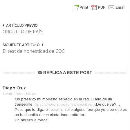
ARTÍCULO PREVIO
ORGULLO DE PAÍS
SIGUIENTE ARTÍCULO
El test de honestidad de CQC
85 REPLICA A ESTE POST
Diego Cruz
7 abril, 2008 at 4:00 pm
Os presento mi modesto espacio en la red, Diario de un
transeúnte
https://www.diariodeuntranseunt.es
. ¿De qué va?…
Pues que lo diga el lector, si tiene alguno, porque yo creo que es
un batiburrillo de un ciudadano soñador.
Un abrazo a todos.