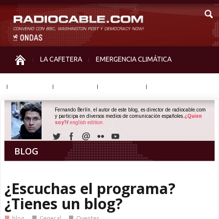
LA CAFETERA
EMERGENCIA CLIMÁTICA
IGUALDAD
MEMORIA
NOS MIRAN
OTRAS
Fernando Berlín, el autor de este blog, es director de radiocable.com
y participa en diversos medios de comunicación españoles.
¿Quien
soy?
/
english edition.
BLOG
¿Escuchas el programa?
¿Tienes un blog?
■
■
■
blog
General
Oyentes