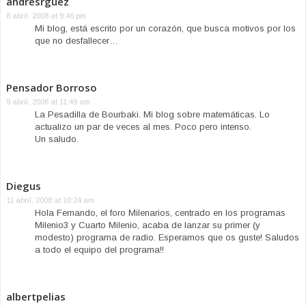
andresrguez
8 abril, 2008 at 9:46 pm
Mi blog, está escrito por un corazón, que busca motivos por los
que no desfallecer…
Pensador Borroso
9 abril, 2008 at 11:49 am
La Pesadilla de Bourbaki. Mi blog sobre matemáticas. Lo
actualizo un par de veces al mes. Poco pero intenso.
Un saludo.
Diegus
11 abril, 2008 at 10:24 am
Hola Fernando, el foro Milenarios, centrado en los programas
Milenio3 y Cuarto Milenio, acaba de lanzar su primer (y
modesto) programa de radio. Esperamos que os guste! Saludos
a todo el equipo del programa!!
albertpelias