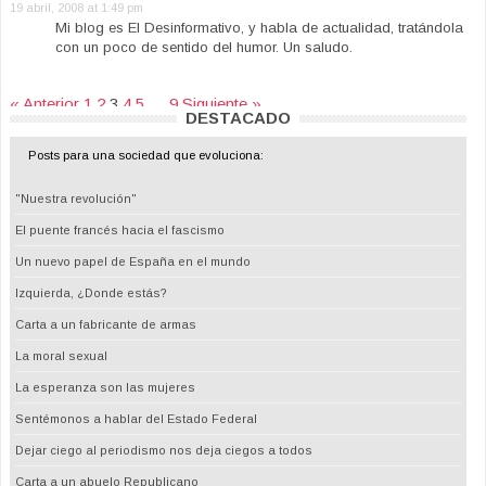
19 abril, 2008 at 1:49 pm
Mi blog es El Desinformativo, y habla de actualidad, tratándola
con un poco de sentido del humor. Un saludo.
« Anterior
1
2
3
4
5
…
9
Siguiente »
DESTACADO
Posts para una sociedad que evoluciona:
"Nuestra revolución"
El puente francés hacia el fascismo
Un nuevo papel de España en el mundo
Izquierda, ¿Donde estás?
Carta a un fabricante de armas
La moral sexual
La esperanza son las mujeres
Sentémonos a hablar del Estado Federal
Dejar ciego al periodismo nos deja ciegos a todos
Carta a un abuelo Republicano