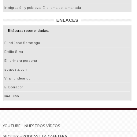
Inmigración y pobreza: El dilema de la manada
ENLACES
Bitácoras recomendadas:
Fund.José Saramago
Emilio Silva
En primera persona
soypoeta.com
Viramundeando
El Borrador
Im-Pulso
YOUTUBE – NUESTROS VÍDEOS
SPOTIFY – PODCAST LA CAFETERA