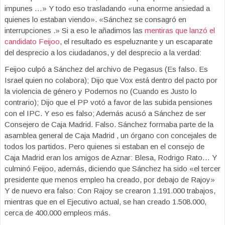
impunes …» Y todo eso trasladando «una enorme ansiedad a
quienes lo estaban viendo». «Sánchez se consagró en
interrupciones .» Si a eso le añadimos las
mentiras que lanzó el
candidato Feijoo
, el resultado es espeluznante y un escaparate
del desprecio a los ciudadanos, y del desprecio a la verdad:
Feijoo culpó a Sánchez del archivo de Pegasus (Es falso. Es
Israel quien no colabora); Dijo que Vox está dentro del pacto por
la violencia de género y Podemos no (Cuando es Justo lo
contrario); Dijo que el PP votó a favor de las subida pensiones
con el IPC. Y eso es falso; Además acusó a Sánchez de ser
Consejero de Caja Madrid. Falso. Sánchez formaba parte de la
asamblea general de Caja Madrid , un órgano con concejales de
todos los partidos. Pero quienes si estaban en el consejo de
Caja Madrid eran los amigos de Aznar: Blesa, Rodrigo Rato… Y
culminó Feijoo, además, diciendo que Sánchez ha sido «el tercer
presidente que menos empleo ha creado, por debajo de Rajoy»
Y de nuevo era falso: Con Rajoy se crearon 1.191.000 trabajos,
mientras que en el Ejecutivo actual, se han creado 1.508.000,
cerca de 400.000 empleos más.