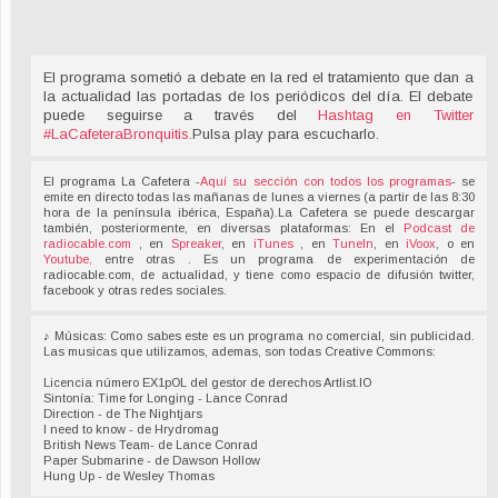
El programa sometió a debate en la red el tratamiento que dan a
la actualidad las portadas de los periódicos del día. El debate
puede seguirse a través del
Hashtag en Twitter
#LaCafeteraBronquitis
.
Pulsa play para escucharlo.
El programa La Cafetera -
Aquí su sección con todos los programas
- se
emite en directo todas las mañanas de lunes a viernes (a partir de las 8:30
hora de la península ibérica, España).La Cafetera se puede descargar
también, posteriormente, en diversas plataformas: En el
Podcast de
radiocable.com
, en
Spreaker
, en
iTunes
, en
TuneIn
, en
iVoox
, o en
Youtube,
entre otras . Es un programa de experimentación de
radiocable.com, de actualidad, y tiene como espacio de difusión twitter,
facebook y otras redes sociales.
♪ Músicas: Como sabes este es un programa no comercial, sin publicidad.
Las musicas que utilizamos, ademas, son todas Creative Commons:
Licencia número EX1pOL del gestor de derechos Artlist.IO
Sintonía: Time for Longing - Lance Conrad
Direction - de The Nightjars
I need to know - de Hrydromag
British News Team- de Lance Conrad
Paper Submarine - de Dawson Hollow
Hung Up - de Wesley Thomas