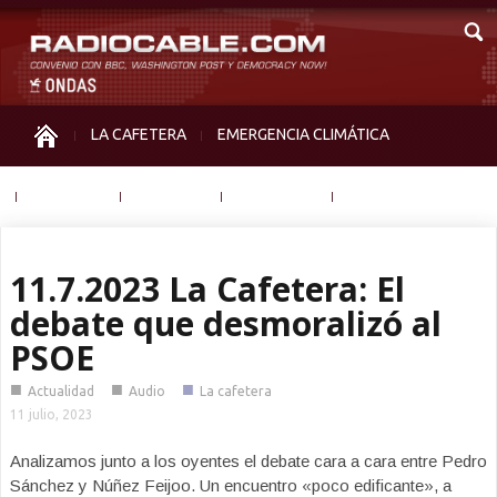
LA CAFETERA
EMERGENCIA CLIMÁTICA
IGUALDAD
MEMORIA
NOS MIRAN
OTRAS
11.7.2023 La Cafetera: El
debate que desmoralizó al
PSOE
■
■
■
Actualidad
Audio
La cafetera
11 julio, 2023
Analizamos junto a los oyentes el debate cara a cara entre Pedro
Sánchez y Núñez Feijoo. Un encuentro «poco edificante», a