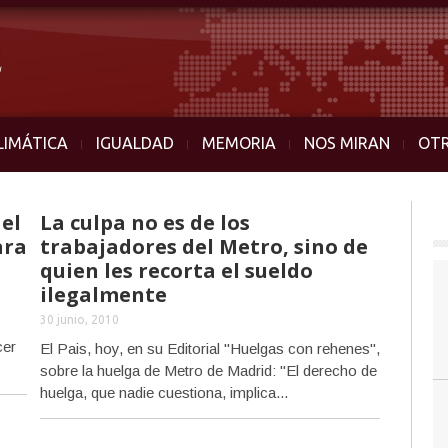
LIMÁTICA
IGUALDAD
MEMORIA
NOS MIRAN
OT
 el
La culpa no es de los
ara
trabajadores del Metro, sino de
quien les recorta el sueldo
ilegalmente
30 junio, 2010
cer
El Pais, hoy, en su Editorial "Huelgas con rehenes",
sobre la huelga de Metro de Madrid: "El derecho de
huelga, que nadie cuestiona, implica...