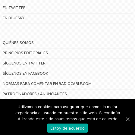
EN TWITTER
EN BLUESKY
QUIÉNES SOMOS
PRINCIPIOS EDITORIALES
SÍGUENOS EN TWITTER
SÍGUENOS EN FACEBOOK
NORMAS PARA COMENTAR EN RADIOCABLE.COM
PATROCINADORES / ANUNCIANTES
Utilizamos cookies para asegurar que damos la mejor
experiencia al usuario en nuestro sitio web. Si continúa
utilizando este sitio asumiremos que está de acuerdo.
© Radiocable en Internet S.L.
Estoy de acuerdo
CONTRATO DE SERVICIOS Y POLÍTICA DE PRIVACIDAD