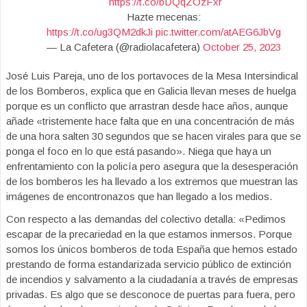
️
https://t.co/bDQqZOzFxr
Hazte mecenas:
https://t.co/ug3QM2dkJi
pic.twitter.com/atAEG6JbVg
— La Cafetera (@radiolacafetera)
October 25, 2023
José Luis Pareja, uno de los portavoces de la Mesa Intersindical
de los Bomberos, explica que en Galicia llevan meses de huelga
porque es un conflicto que arrastran desde hace años, aunque
añade «tristemente hace falta que en una concentración de más
de una hora salten 30 segundos que se hacen virales para que se
ponga el foco en lo que está pasando». Niega que haya un
enfrentamiento con la policía pero asegura que la desesperación
de los bomberos les ha llevado a los extremos que muestran las
imágenes de encontronazos que han llegado a los medios.
Con respecto a las demandas del colectivo detalla: «Pedimos
escapar de la precariedad en la que estamos inmersos. Porque
somos los únicos bomberos de toda España que hemos estado
prestando de forma estandarizada servicio público de extinción
de incendios y salvamento a la ciudadanía a través de empresas
privadas. Es algo que se desconoce de puertas para fuera, pero