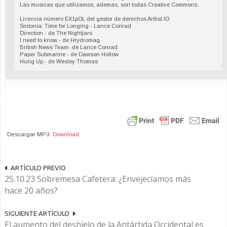
Las musicas que utilizamos, ademas, son todas Creative Commons:
Licencia número EX1pOL del gestor de derechos Artlist.IO
Sintonía: Time for Longing - Lance Conrad
Direction - de The Nightjars
I need to know - de Hrydromag
British News Team- de Lance Conrad
Paper Submarine - de Dawson Hollow
Hung Up - de Wesley Thomas
Descargar MP3
Download
ARTÍCULO PREVIO
25.10.23 Sobremesa Cafetera: ¿Envejecíamos más
hace 20 años?
SIGUIENTE ARTÍCULO
El aumento del deshielo de la Antártida Occidental es