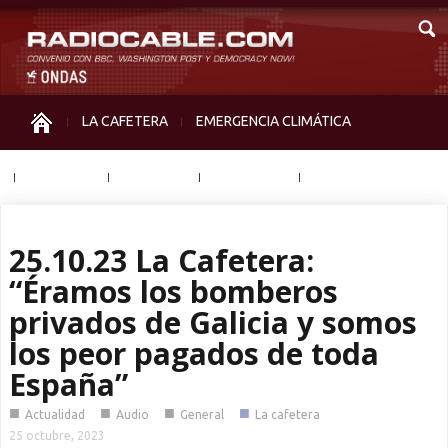
LA CAFETERA
EMERGENCIA CLIMÁTICA
IGUALDAD
MEMORIA
NOS MIRAN
OTRAS
25.10.23 La Cafetera:
“Éramos los bomberos
privados de Galicia y somos
los peor pagados de toda
España”
■
■
■
■
Actualidad
Audio
General
La cafetera
25 octubre, 2023