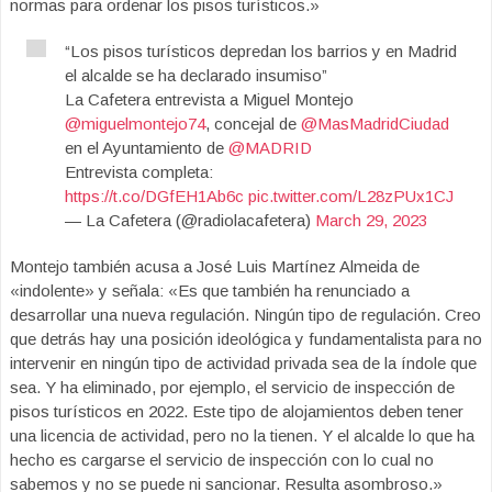
normas para ordenar los pisos turísticos.»
“Los pisos turísticos depredan los barrios y en Madrid
el alcalde se ha declarado insumiso”
La Cafetera entrevista a Miguel Montejo
@miguelmontejo74
, concejal de
@MasMadridCiudad
en el Ayuntamiento de
@MADRID
Entrevista completa:
https://t.co/DGfEH1Ab6c
pic.twitter.com/L28zPUx1CJ
— La Cafetera (@radiolacafetera)
March 29, 2023
Montejo también acusa a José Luis Martínez Almeida de
«indolente» y señala: «Es que también ha renunciado a
desarrollar una nueva regulación. Ningún tipo de regulación. Creo
que detrás hay una posición ideológica y fundamentalista para no
intervenir en ningún tipo de actividad privada sea de la índole que
sea. Y ha eliminado, por ejemplo, el servicio de inspección de
pisos turísticos en 2022. Este tipo de alojamientos deben tener
una licencia de actividad, pero no la tienen. Y el alcalde lo que ha
hecho es cargarse el servicio de inspección con lo cual no
sabemos y no se puede ni sancionar. Resulta asombroso.»