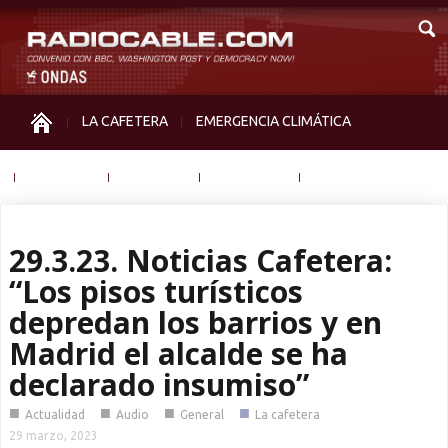
LA CAFETERA
EMERGENCIA CLIMÁTICA
IGUALDAD
MEMORIA
NOS MIRAN
OTRAS
29.3.23. Noticias Cafetera:
“Los pisos turísticos
depredan los barrios y en
Madrid el alcalde se ha
declarado insumiso”
■
■
■
■
Actualidad
Audio
General
La cafetera
29 marzo, 2023