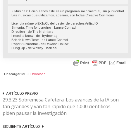
♪ Músicas: Como sabes este es un programa no comercial, sin publicidad.
Las musicas que utilizamos, ademas, son todas Creative Commons:
Licencia número EX1pOL del gestor de derechos Artlist.IO
Sintonía: Time for Longing - Lance Conrad
Direction - de The Nightjars
I need to know - de Hrydromag
British News Team- de Lance Conrad
Paper Submarine - de Dawson Hollow
Hung Up - de Wesley Thomas
Descargar MP3
Download
ARTÍCULO PREVIO
29.3.23 Sobremesa Cafetera: Los avances de la IA son
tan grandes y van tan rápido que 1.000 científicos
piden pausar la investigación
SIGUIENTE ARTÍCULO