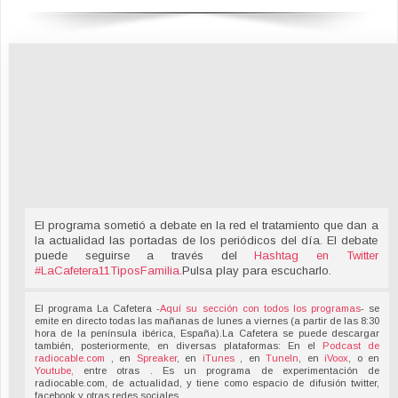
El programa sometió a debate en la red el tratamiento que dan a
la actualidad las portadas de los periódicos del día. El debate
puede seguirse a través del
Hashtag en Twitter
#LaCafetera11TiposFamilia
.
Pulsa play para escucharlo.
El programa La Cafetera -
Aquí su sección con todos los programas
- se
emite en directo todas las mañanas de lunes a viernes (a partir de las 8:30
hora de la península ibérica, España).La Cafetera se puede descargar
también, posteriormente, en diversas plataformas: En el
Podcast de
radiocable.com
, en
Spreaker
, en
iTunes
, en
TuneIn
, en
iVoox
, o en
Youtube,
entre otras . Es un programa de experimentación de
radiocable.com, de actualidad, y tiene como espacio de difusión twitter,
facebook y otras redes sociales.