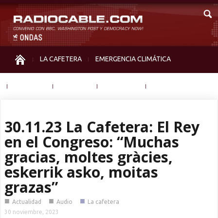
LA CAFETERA
EMERGENCIA CLIMÁTICA
IGUALDAD
MEMORIA
NOS MIRAN
OTRAS
30.11.23 La Cafetera: El Rey
en el Congreso: “Muchas
gracias, moltes gràcies,
eskerrik asko, moitas
grazas”
■
■
■
Actualidad
Audio
La cafetera
30 noviembre, 2023