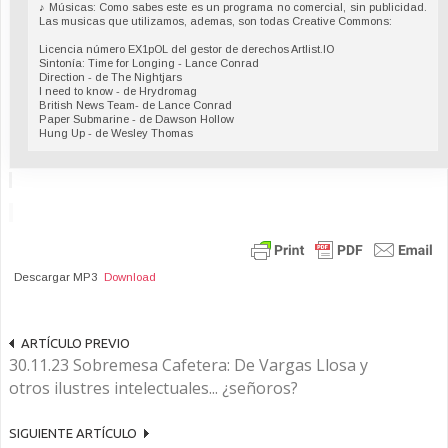
♪ Músicas: Como sabes este es un programa no comercial, sin publicidad.
Las musicas que utilizamos, ademas, son todas Creative Commons:
Licencia número EX1pOL del gestor de derechos Artlist.IO
Sintonía: Time for Longing - Lance Conrad
Direction - de The Nightjars
I need to know - de Hrydromag
British News Team- de Lance Conrad
Paper Submarine - de Dawson Hollow
Hung Up - de Wesley Thomas
Descargar MP3
Download
ARTÍCULO PREVIO
30.11.23 Sobremesa Cafetera: De Vargas Llosa y
otros ilustres intelectuales... ¿señoros?
SIGUIENTE ARTÍCULO