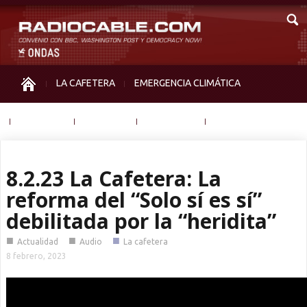
LA CAFETERA
EMERGENCIA CLIMÁTICA
IGUALDAD
MEMORIA
NOS MIRAN
OTRAS
8.2.23 La Cafetera: La
reforma del “Solo sí es sí”
debilitada por la “heridita”
■
■
■
Actualidad
Audio
La cafetera
8 febrero, 2023