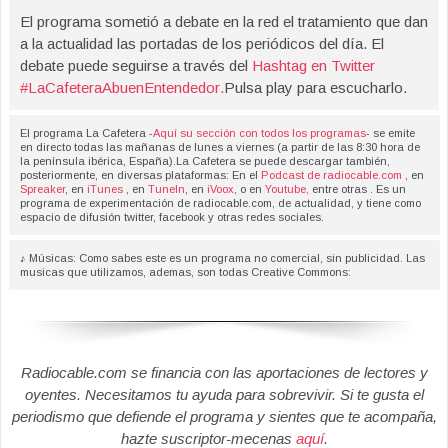
El programa sometió a debate en la red el tratamiento que dan
a la actualidad las portadas de los periódicos del día. El
debate puede seguirse a través del
Hashtag en Twitter
#LaCafeteraAbuenEntendedor
.
Pulsa play para escucharlo.
El programa La Cafetera -
Aquí su sección con todos los programas
- se emite
en directo todas las mañanas de lunes a viernes (a partir de las 8:30 hora de
la península ibérica, España).La Cafetera se puede descargar también,
posteriormente, en diversas plataformas: En el
Podcast de radiocable.com
, en
Spreaker
, en
iTunes
, en
TuneIn
, en
iVoox
, o en
Youtube,
entre otras . Es un
programa de experimentación de radiocable.com, de actualidad, y tiene como
espacio de difusión twitter, facebook y otras redes sociales.
♪ Músicas: Como sabes este es un programa no comercial, sin publicidad. Las
musicas que utilizamos, ademas, son todas Creative Commons:
Radiocable.com se financia con las aportaciones de lectores y
oyentes. Necesitamos tu ayuda para sobrevivir. Si te gusta el
periodismo que defiende el programa y sientes que te acompaña,
hazte suscriptor-mecenas
aquí
.