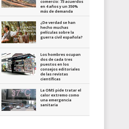
comercio: 73 acuerdos
en 4 años y un 350%
más de demanda
¿De verdad se han
hecho muchas
películas sobre la
guerra civil española?
Los hombres ocupan
dos de cada tres
puestos en los
consejos editoriales
de las revistas
científicas
La OMS pide tratar el
calor extremo como
una emergencia
sanitaria