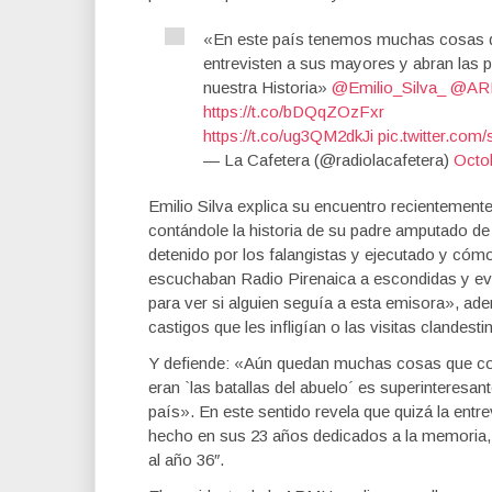
«En este país tenemos muchas cosas qu
entrevisten a sus mayores y abran las 
nuestra Historia»
@Emilio_Silva_
@AR
https://t.co/bDQqZOzFxr
https://t.co/ug3QM2dkJi
pic.twitter.co
— La Cafetera (@radiolacafetera)
Octo
Emilio Silva explica su encuentro recientement
contándole la historia de su padre amputado de 
detenido por los falangistas y ejecutado y cóm
escuchaban Radio Pirenaica a escondidas y evit
para ver si alguien seguía a esta emisora», ad
castigos que les infligían o las visitas clandest
Y defiende: «Aún quedan muchas cosas que co
eran `las batallas del abuelo´ es superinteresa
país». En este sentido revela que quizá la entr
hecho en sus 23 años dedicados a la memoria, 
al año 36″.