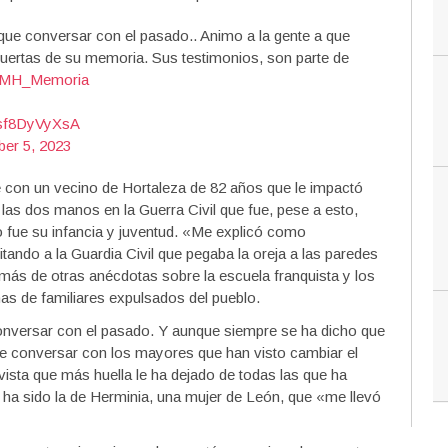
e conversar con el pasado.. Animo a la gente a que
puertas de su memoria. Sus testimonios, son parte de
MH_Memoria
m/sf8DyVyXsA
ber 5, 2023
e con un vecino de Hortaleza de 82 años que le impactó
las dos manos en la Guerra Civil que fue, pese a esto,
o fue su infancia y juventud. «Me explicó como
ando a la Guardia Civil que pegaba la oreja a las paredes
emás de otras anécdotas sobre la escuela franquista y los
inas de familiares expulsados del pueblo.
nversar con el pasado. Y aunque siempre se ha dicho que
nte conversar con los mayores que han visto cambiar el
evista que más huella le ha dejado de todas las que ha
ha sido la de Herminia, una mujer de León, que «me llevó