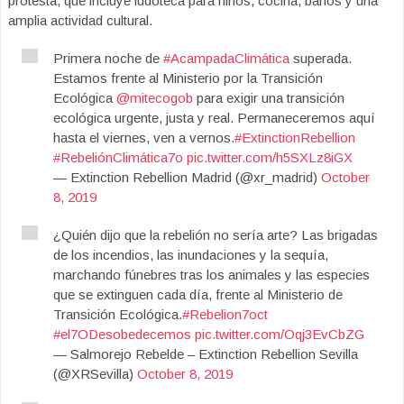
protesta, que incluye ludoteca para niños, cocina, baños y una
amplia actividad cultural.
Primera noche de
#AcampadaClimática
superada.
Estamos frente al Ministerio por la Transición
Ecológica
@mitecogob
para exigir una transición
ecológica urgente, justa y real. Permaneceremos aquí
hasta el viernes, ven a vernos.
#ExtinctionRebellion
#RebeliónClimática7o
pic.twitter.com/h5SXLz8iGX
— Extinction Rebellion Madrid (@xr_madrid)
October
8, 2019
¿Quién dijo que la rebelión no sería arte? Las brigadas
de los incendios, las inundaciones y la sequía,
marchando fúnebres tras los animales y las especies
que se extinguen cada día, frente al Ministerio de
Transición Ecológica.
#Rebelion7oct
#el7ODesobedecemos
pic.twitter.com/Oqj3EvCbZG
— Salmorejo Rebelde – Extinction Rebellion Sevilla
(@XRSevilla)
October 8, 2019