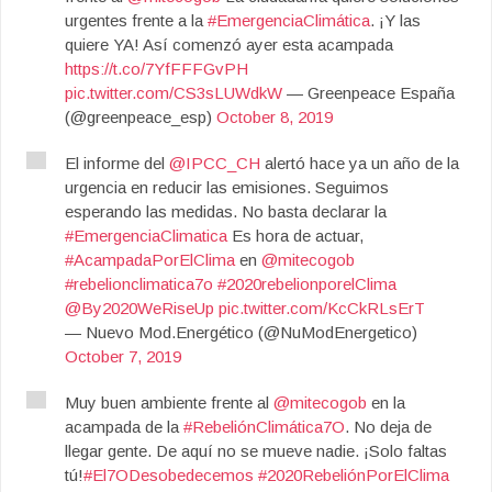
urgentes frente a la
#EmergenciaClimática
. ¡Y las
quiere YA! Así comenzó ayer esta acampada
https://t.co/7YfFFFGvPH
pic.twitter.com/CS3sLUWdkW
— Greenpeace España
(@greenpeace_esp)
October 8, 2019
El informe del
@IPCC_CH
alertó hace ya un año de la
urgencia en reducir las emisiones. Seguimos
esperando las medidas. No basta declarar la
#EmergenciaClimatica
Es hora de actuar,
#AcampadaPorElClima
en
@mitecogob
#rebelionclimatica7o
#2020rebelionporelClima
@By2020WeRiseUp
pic.twitter.com/KcCkRLsErT
— Nuevo Mod.Energético (@NuModEnergetico)
October 7, 2019
Muy buen ambiente frente al
@mitecogob
en la
acampada de la
#RebeliónClimática7O
. No deja de
llegar gente. De aquí no se mueve nadie. ¡Solo faltas
tú!
#El7ODesobedecemos
#2020RebeliónPorElClima