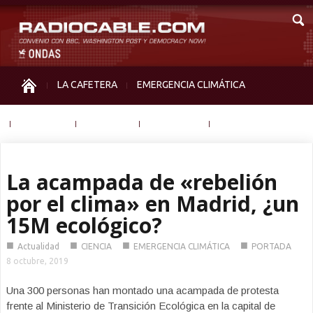
LA CAFETERA
EMERGENCIA CLIMÁTICA
IGUALDAD
MEMORIA
NOS MIRAN
OTRAS
La acampada de «rebelión
por el clima» en Madrid, ¿un
15M ecológico?
■
■
■
■
Actualidad
CIENCIA
EMERGENCIA CLIMÁTICA
PORTADA
8 octubre, 2019
Una 300 personas han montado una acampada de protesta
frente al Ministerio de Transición Ecológica en la capital de