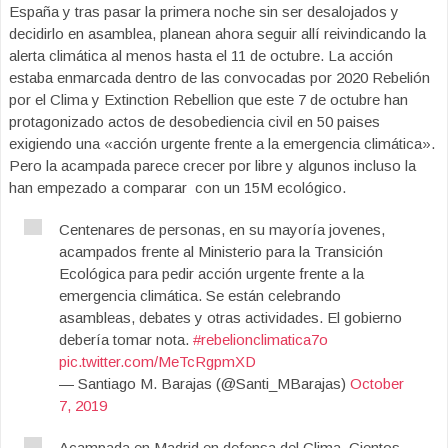
España y tras pasar la primera noche sin ser desalojados y
decidirlo en asamblea, planean ahora seguir allí reivindicando la
alerta climática al menos hasta el 11 de octubre. La acción
estaba enmarcada dentro de las convocadas por 2020 Rebelión
por el Clima y Extinction Rebellion que este 7 de octubre han
protagonizado actos de desobediencia civil en 50 paises
exigiendo una «acción urgente frente a la emergencia climática».
Pero la acampada parece crecer por libre y algunos incluso la
han empezado a comparar con un 15M ecológico.
Centenares de personas, en su mayoría jovenes,
acampados frente al Ministerio para la Transición
Ecológica para pedir acción urgente frente a la
emergencia climática. Se están celebrando
asambleas, debates y otras actividades. El gobierno
debería tomar nota.
#rebelionclimatica7o
pic.twitter.com/MeTcRgpmXD
— Santiago M. Barajas (@Santi_MBarajas)
October
7, 2019
Acampada en Madrid en defensa del Clima. Cientos