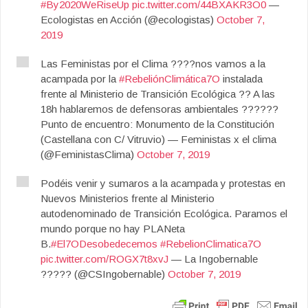
#By2020WeRiseUp
pic.twitter.com/44BXAKR3O0
—
Ecologistas en Acción (@ecologistas)
October 7,
2019
Las Feministas por el Clima ????nos vamos a la
acampada por la
#RebeliónClimática7O
instalada
frente al Ministerio de Transición Ecológica ?? A las
18h hablaremos de defensoras ambientales ??????
Punto de encuentro: Monumento de la Constitución
(Castellana con C/ Vitruvio) — Feministas x el clima
(@FeministasClima)
October 7, 2019
Podéis venir y sumaros a la acampada y protestas en
Nuevos Ministerios frente al Ministerio
autodenominado de Transición Ecológica. Paramos el
mundo porque no hay PLANeta
B.
#El7ODesobedecemos
#RebelionClimatica7O
pic.twitter.com/ROGX7t8xvJ
— La Ingobernable
????? (@CSIngobernable)
October 7, 2019