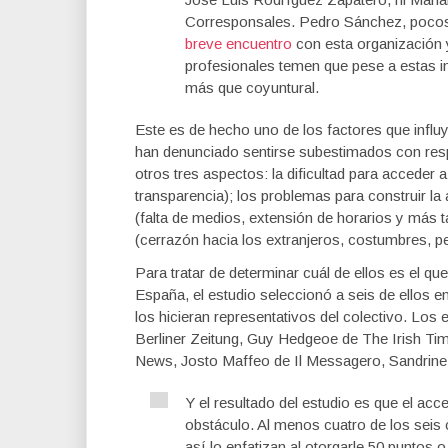
Corresponsales. Pedro Sánchez, pocos 
breve encuentro
con esta organización y
profesionales temen que pese a estas in
más que coyuntural.
Este es de hecho uno de los factores que influ
han denunciado sentirse subestimados con res
otros tres aspectos: la dificultad para acceder 
transparencia); los problemas para construir la
(falta de medios, extensión de horarios y más 
(cerrazón hacia los extranjeros, costumbres, pe
Para tratar de determinar cuál de ellos es el q
España, el estudio seleccionó a seis de ellos e
los hicieran representativos del colectivo. Lo
Berliner Zeitung, Guy Hedgeoe de The Irish T
News, Josto Maffeo de Il Messagero, Sandrine
Y el resultado del estudio es que el acc
obstáculo. Al menos cuatro de los sei
así lo enfatizan al otorgarle 50 puntos