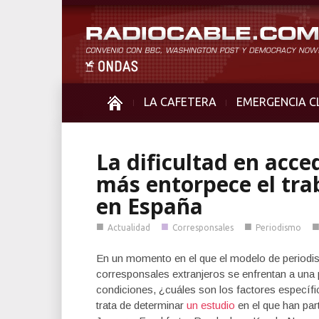
LA CAFETERA
EMERGENCIA C
La dificultad en acce
más entorpece el tra
en España
■
■
■
Actualidad
Corresponsales
Periodismo
En un momento en el que el modelo de periodis
corresponsales extranjeros se enfrentan a una p
condiciones, ¿cuáles son los factores específi
trata de determinar
un estudio
en el que han pa