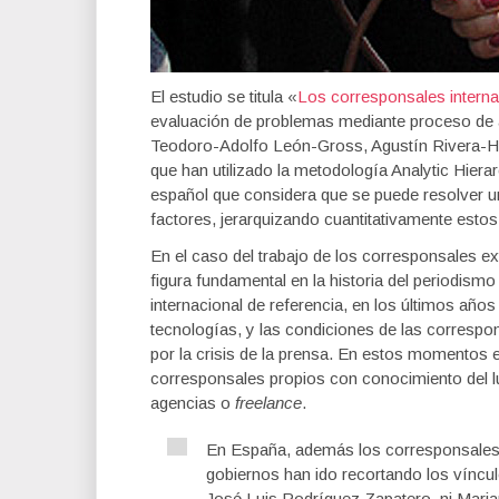
El estudio se titula «
Los corresponsales interna
evaluación de problemas mediante proceso de a
Teodoro-Adolfo León-Gross, Agustín Rivera-
que han utilizado la metodología Analytic Hier
español que considera que se puede resolver un
factores, jerarquizando cuantitativamente estos
En el caso del trabajo de los corresponsales e
figura fundamental en la historia del periodism
internacional de referencia, en los últimos años
tecnologías, y las condiciones de las corresp
por la crisis de la prensa. En estos momentos
corresponsales propios con conocimiento del lu
agencias o
freelance
.
En España, además los corresponsales
gobiernos han ido recortando los víncul
José Luis Rodríguez Zapatero, ni Maria