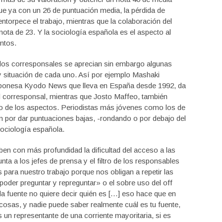
que ya con un 26 de puntuación media, la pérdida de
torpece el trabajo, mientras que la colaboración del
nota de 23. Y la sociología española es el aspecto al
ntos.
los corresponsales se aprecian sin embargo algunas
d y situación de cada uno. Así por ejemplo Mashaki
 japonesa Kyodo News que lleva en España desde 1992, da
del corresponsal, mientras que Josto Maffeo, también
o de los aspectos. Periodistas más jóvenes como los de
por dar puntuaciones bajas, -rondando o por debajo del
sociología española.
en con más profundidad la dificultad del acceso a las
ta a los jefes de prensa y el filtro de los responsables
ara nuestro trabajo porque nos obligan a repetir las
n poder preguntar y repreguntar» o el sobre uso del off
la fuente no quiere decir quién es […] eso hace que en
 cosas, y nadie puede saber realmente cuál es tu fuente,
es un representante de una corriente mayoritaria, si es