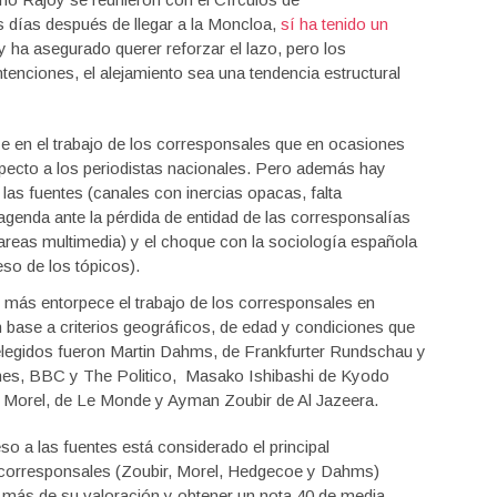
días después de llegar a la Moncloa,
sí ha tenido un
 ha asegurado querer reforzar el lazo, pero los
tenciones, el alejamiento sea una tendencia estructural
ye en el trabajo de los corresponsales que en ocasiones
pecto a los periodistas nacionales. Pero además hay
a las fuentes (canales con inercias opacas, falta
 agenda ante la pérdida de entidad de las corresponsalías
tareas multimedia) y el choque con la sociología española
so de los tópicos).
ue más entorpece el trabajo de los corresponsales en
n base a criterios geográficos, de edad y condiciones que
s elegidos fueron Martin Dahms, de Frankfurter Rundschau y
imes, BBC y The Politico, Masako Ishibashi de Kyodo
 Morel, de Le Monde y Ayman Zoubir de Al Jazeera.
eso a las fuentes está considerado el principal
s corresponsales (Zoubir, Morel, Hedgecoe y Dahms)
 o más de su valoración y obtener un nota 40 de media