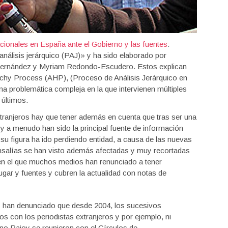
cionales en España ante el Gobierno y las fuentes
:
nálisis jerárquico (PAJ)» y ha sido elaborado por
Hernández y Myriam Redondo-Escudero. Estos explican
archy Process (AHP), (Proceso de Análisis Jerárquico en
a problemática compleja en la que intervienen múltiples
 últimos.
xtranjeros hay que tener además en cuenta que tras ser una
o y a menudo han sido la principal fuente de información
 su figura ha ido perdiendo entidad, a causa de las nuevas
onsalías se han visto además afectadas y muy recortadas
 en el que muchos medios han renunciado a tener
gar y fuentes y cubren la actualidad con notas de
 han denunciado que desde 2004, los sucesivos
os con los periodistas extranjeros y por ejemplo, ni
no Rajoy se reunieron con el Círculos de