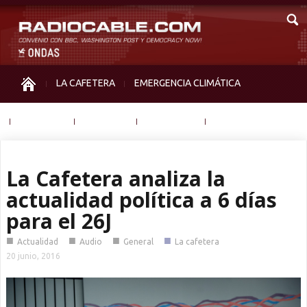
LA CAFETERA
EMERGENCIA CLIMÁTICA
IGUALDAD
MEMORIA
NOS MIRAN
OTRAS
La Cafetera analiza la
actualidad política a 6 días
para el 26J
■
■
■
■
Actualidad
Audio
General
La cafetera
20 junio, 2016