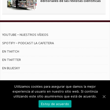
editoriales de las revistas científicas
YOUTUBE – NUESTROS VÍDEOS
SPOTIFY – PODCAST LA CAFETERA
EN TWITCH
EN TWITTER
EN BLUESKY
Utilizamos cookies para asegurar que damos la mejor
experiencia al usuario en nuestro sitio web. Si continúa
utilizando este sitio asumiremos que está de acuerdo.
© Radiocable en Internet S.L.
Estoy de acuerdo
CONTRATO DE SERVICIOS Y POLÍTICA DE PRIVACIDAD