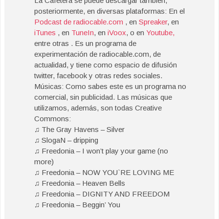
La Cafetera se puede descargar también,
posteriormente, en diversas plataformas: En el
Podcast de radiocable.com
, en
Spreaker
, en
iTunes
, en
TuneIn
, en
iVoox
, o en
Youtube,
entre otras . Es un programa de
experimentación de radiocable.com, de
actualidad, y tiene como espacio de difusión
twitter, facebook y otras redes sociales.
Músicas: Como sabes este es un programa no
comercial, sin publicidad. Las músicas que
utilizamos, además, son todas Creative
Commons:
♫ The Gray Havens – Silver
♫ SlogaN – dripping
♫ Freedonia – I won’t play your game (no
more)
♫ Freedonia – NOW YOU`RE LOVING ME
♫ Freedonia – Heaven Bells
♫ Freedonia – DIGNITY AND FREEDOM
♫ Freedonia – Beggin’ You