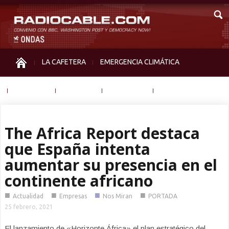
LA CAFETERA
EMERGENCIA CLIMÁTICA
IGUALDAD
MEMORIA
NOS MIRAN
OTRAS
The Africa Report destaca
que España intenta
aumentar su presencia en el
continente africano
■
■
■
■
Actualidad
Empresas
Nos Miran
PORTADA
25 febrero, 2021
El lanzamiento de «Horizonte África» el plan estratégico del