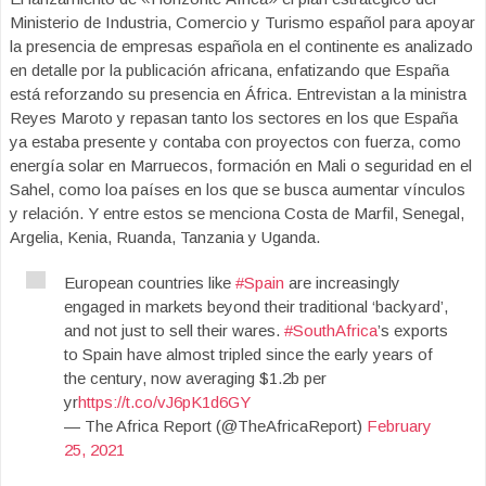
Ministerio de Industria, Comercio y Turismo español para apoyar
la presencia de empresas española en el continente es analizado
en detalle por la publicación africana, enfatizando que España
está reforzando su presencia en África. Entrevistan a la ministra
Reyes Maroto y repasan tanto los sectores en los que España
ya estaba presente y contaba con proyectos con fuerza, como
energía solar en Marruecos, formación en Mali o seguridad en el
Sahel, como loa países en los que se busca aumentar vínculos
y relación. Y entre estos se menciona Costa de Marfil, Senegal,
Argelia, Kenia, Ruanda, Tanzania y Uganda.
European countries like
#Spain
are increasingly
engaged in markets beyond their traditional ‘backyard’,
and not just to sell their wares.
#SouthAfrica
’s exports
to Spain have almost tripled since the early years of
the century, now averaging $1.2b per
yr
https://t.co/vJ6pK1d6GY
— The Africa Report (@TheAfricaReport)
February
25, 2021