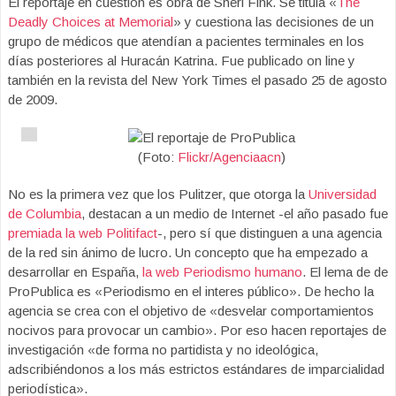
El reportaje en cuestión es obra de Sheri Fink. Se titula «
The
Deadly Choices at Memorial
» y cuestiona las decisiones de un
grupo de médicos que atendían a pacientes terminales en los
días posteriores al Huracán Katrina. Fue publicado on line y
también en la revista del New York Times el pasado 25 de agosto
de 2009.
(Foto:
Flickr/Agenciaacn
)
No es la primera vez que los Pulitzer,
que otorga la
Universidad
de Columbia
,
destacan a un medio de Internet -el año pasado fue
premiada la web Politifact
-, pero sí que distinguen a una agencia
de la red sin ánimo de lucro. Un concepto que ha empezado a
desarrollar en España,
la web Periodismo humano
. El lema de de
ProPublica es «Periodismo en el interes público».
De hecho la
agencia se crea con el objetivo de «desvelar comportamientos
nocivos para provocar un cambio». Por eso hacen reportajes de
investigación «de forma no partidista y no ideológica,
adscribiéndonos a los más estrictos estándares de imparcialidad
periodística».