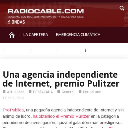
LA CAFETERA
EMERGENCIA CLIMÁTICA
IGUALDAD
MEMORIA
NOS MIRAN
OTRAS
Una agencia independiente
de Internet, premio Pulitzer
■
■
■
■
Actualidad
DESTACADA
General
Periodismo
13 abril, 2010
ProPublica
, una pequeña agencia independiente de Internet y sin
ánimo de lucro,
ha obtenido el Premio Pulitzer
en la categoría
periodismo de investigación, quizá el galardón más prestigioso.