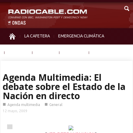
LA CAFETERA
EMERGENCIA CLIMÁTICA
IGUALDAD
MEMORIA
NOS MIRAN
OTRAS
Agenda Multimedia: El
debate sobre el Estado de la
Nación en directo
■
■
Agenda multimedia
General
12 mayo, 2009