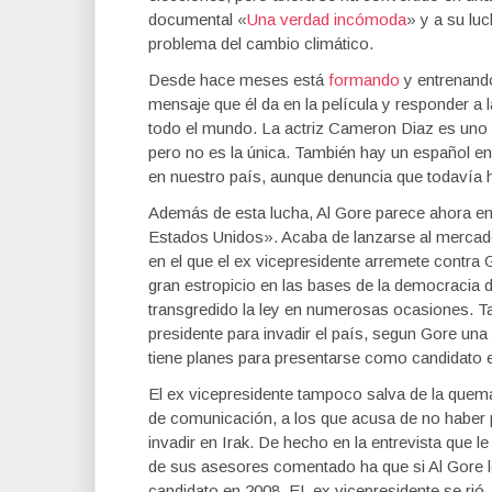
documental «
Una verdad incómoda
» y a su lu
problema del cambio climático.
Desde hace meses está
formando
y entrenand
mensaje que él da en la película y responder a 
todo el mundo. La actriz Cameron Diaz es uno 
pero no es la única. También hay un español e
en nuestro país, aunque denuncia que todavía
Además de esta lucha, Al Gore parece ahora em
Estados Unidos». Acaba de lanzarse al mercado
en el que el ex vicepresidente arremete contra
gran estropicio en las bases de la democracia d
transgredido la ley en numerosas ocasiones. Tam
presidente para invadir el país, segun Gore un
tiene planes para presentarse como candidato e
El ex vicepresidente tampoco salva de la que
de comunicación, a los que acusa de no haber 
invadir en Irak. De hecho en la entrevista que le
de sus asesores comentado ha que si Al Gore l
candidato en 2008. EL ex vicepresidente se rió,