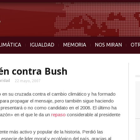
LIMÁTICA
IGUALDAD
MEMORIA
NOS MIRAN
OT
én contra Bush
aridad
22 mayo, 2007
 en su cruzada contra el cambio climático y ha formado
 para propagar el mensaje, pero también sigue haciendo
e presentará o no como candidato en el 2008. El último ha
 razón» en el que le da un
repaso
considerable al presidente
nte más activo y popular de la historia. Perdió las
especie de lider moral y ecológico del país, gracias al