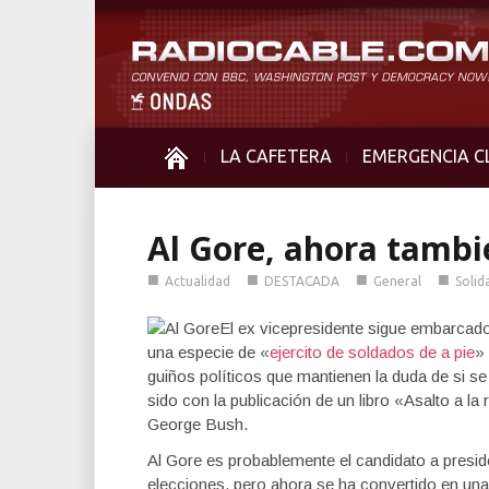
LA CAFETERA
EMERGENCIA C
Al Gore, ahora tambi
■
■
■
■
Actualidad
DESTACADA
General
Solid
El ex vicepresidente sigue embarcado
una especie de «
ejercito de soldados de a pie
»
guiños políticos que mantienen la duda de si s
sido con la publicación de un libro «Asalto a la
George Bush.
Al Gore es probablemente el candidato a preside
elecciones, pero ahora se ha convertido en una 