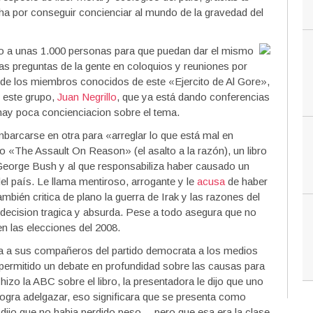
cha por conseguir concienciar al mundo de la gravedad del
o a unas 1.000 personas para que puedan dar el mismo
las preguntas de la gente en coloquios y reuniones por
de los miembros conocidos de este «Ejercito de Al Gore»,
n este grupo,
Juan Negrillo
, que ya está dando conferencias
 hay poca concienciacion sobre el tema.
barcarse en otra para «arreglar lo que está mal en
 «The Assault On Reason» (el asalto a la razón), un libro
 George Bush y al que responsabiliza haber causado un
el país. Le llama mentiroso, arrogante y le
acusa
de haber
bién critica de plano la guerra de Irak y las razones del
a decision tragica y absurda. Pese a todo asegura que no
n las elecciones del 2008.
ma a sus compañeros del partido democrata a los medios
permitido un debate en profundidad sobre las causas para
 hizo la ABC sobre el libro, la presentadora le dijo que uno
ogra adelgazar, eso significara que se presenta como
 dijo que no habia perdido peso… pero que esa era la clase