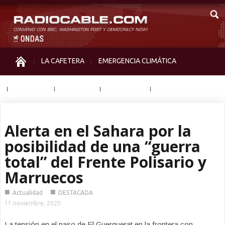
LA CAFETERA
EMERGENCIA CLIMÁTICA
IGUALDAD
MEMORIA
NOS MIRAN
OTRAS
Alerta en el Sahara por la
posibilidad de una “guerra
total” del Frente Polisario y
Marruecos
■
■
Actualidad
DESTACADA
11 noviembre, 2020
La tensión en el paso de El Guerguerat en la frontera con