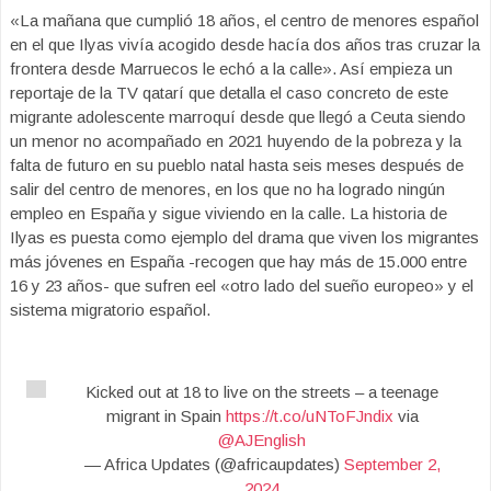
«La mañana que cumplió 18 años, el centro de menores español
en el que Ilyas vivía acogido desde hacía dos años tras cruzar la
frontera desde Marruecos le echó a la calle». Así empieza un
reportaje de la TV qatarí que detalla el caso concreto de este
migrante adolescente marroquí desde que llegó a Ceuta siendo
un menor no acompañado en 2021 huyendo de la pobreza y la
falta de futuro en su pueblo natal hasta seis meses después de
salir del centro de menores, en los que no ha logrado ningún
empleo en España y sigue viviendo en la calle. La historia de
Ilyas es puesta como ejemplo del drama que viven los migrantes
más jóvenes en España -recogen que hay más de 15.000 entre
16 y 23 años- que sufren eel «otro lado del sueño europeo» y el
sistema migratorio español.
Kicked out at 18 to live on the streets – a teenage
migrant in Spain
https://t.co/uNToFJndix
via
@AJEnglish
— Africa Updates (@africaupdates)
September 2,
2024