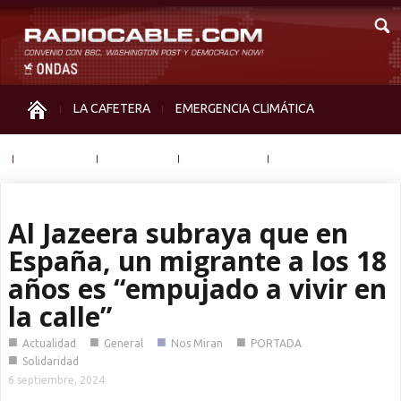
LA CAFETERA
EMERGENCIA CLIMÁTICA
IGUALDAD
MEMORIA
NOS MIRAN
OTRAS
Al Jazeera subraya que en
España, un migrante a los 18
años es “empujado a vivir en
la calle”
■
■
■
■
Actualidad
General
Nos Miran
PORTADA
■
Solidaridad
6 septiembre, 2024