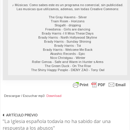
♪ Músicas: Como sabes este es un programa no comercial, sin publicidad.
Las musicas que utilizamos, ademas, son todas Creative Commons:
The Gray Havens - Silver
Train Room - Horizons
SlogaN - dripping
Freedonia - Girls are dancing
Brady Harris -I ll Miss These Days
Brady Harris - North Hollywood Skyline
Brady Harris - Sunday Shining
Brady Harris - Toi
Brady Harris - Welcome Me Back
Akashic Records - Epic
Nico Christgau - Winter
Roller Genoa - Safe and Warm in Hunter s Arms
The Green Duck - On The Rise
The Shiny Happy People - DIENY ZAO - Tony Owl
Descargar / Escuchar mp3
Download
ARTÍCULO PREVIO
"La Iglesia española todavía no ha sabido dar una
respuesta a los abusos"