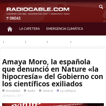
LA CAFETERA
EMERGENCIA CLIMÁTICA
IGUALDAD
MEMORIA
NOS MIRAN
OTRAS
Amaya Moro, la española
que denunció en Nature «la
hipocresía» del Gobierno con
los científicos exiliados
■
■
■
■
Actualidad
Audio
General
La cafetera
24 marzo, 2017