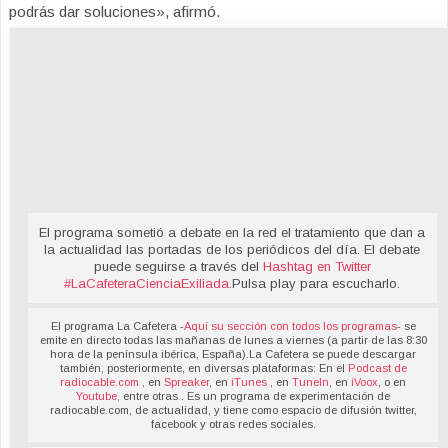
podrás dar soluciones», afirmó.
El programa sometió a debate en la red el tratamiento que dan a
la actualidad las portadas de los periódicos del día. El debate
puede seguirse a través del
Hashtag en Twitter
#LaCafeteraCienciaExiliada
.
Pulsa play para escucharlo.
El programa La Cafetera -
Aquí su sección con todos los programas
- se
emite en directo todas las mañanas de lunes a viernes (a partir de las 8:30
hora de la península ibérica, España).La Cafetera se puede descargar
también, posteriormente, en diversas plataformas: En el
Podcast de
radiocable.com
, en
Spreaker
, en
iTunes
, en
TuneIn
, en
iVoox
, o en
Youtube,
entre otras . Es un programa de experimentación de
radiocable.com, de actualidad, y tiene como espacio de difusión twitter,
facebook y otras redes sociales.