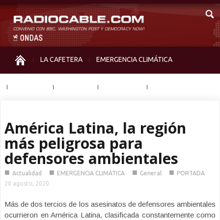
LA CAFETERA
EMERGENCIA CLIMÁTICA
IGUALDAD
MEMORIA
NOS MIRAN
OTRAS
América Latina, la región
más peligrosa para
defensores ambientales
■
■
■
■
Actualidad
EMERGENCIA CLIMÁTICA
General
PORTADA
20 agosto, 2020
Más de dos tercios de los asesinatos de defensores ambientales
ocurrieron en América Latina, clasificada constantemente como