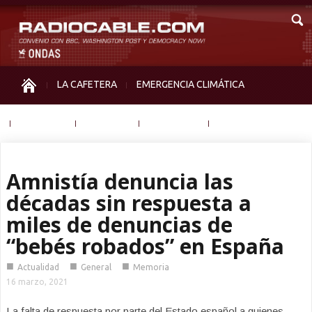
LA CAFETERA
EMERGENCIA CLIMÁTICA
IGUALDAD
MEMORIA
NOS MIRAN
OTRAS
Amnistía denuncia las
décadas sin respuesta a
miles de denuncias de
“bebés robados” en España
■
■
■
Actualidad
General
Memoria
16 marzo, 2021
La falta de respuesta por parte del Estado español a quienes