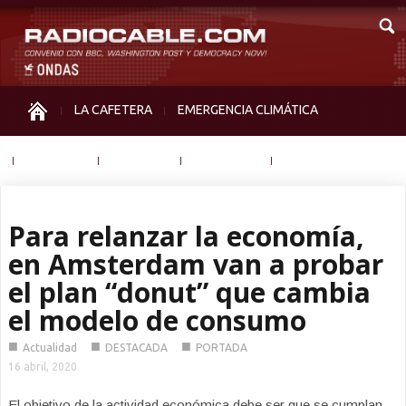
LA CAFETERA
EMERGENCIA CLIMÁTICA
IGUALDAD
MEMORIA
NOS MIRAN
OTRAS
Para relanzar la economía,
en Amsterdam van a probar
el plan “donut” que cambia
el modelo de consumo
■
■
■
Actualidad
DESTACADA
PORTADA
16 abril, 2020
El objetivo de la actividad económica debe ser que se cumplan