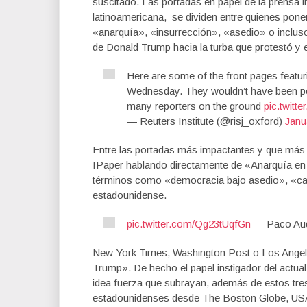
suscitado. Las portadas en papel de la prensa 
latinoamericana, se dividen entre quienes ponen
«anarquía», «insurrección», «asedio» o incluso
de Donald Trump hacia la turba que protestó y en
Here are some of the front pages featuri
Wednesday. They wouldn’t have been pos
many reporters on the ground
pic.twit
— Reuters Institute (@risj_oxford)
Janu
Entre las portadas más impactantes y que más ha
IPaper hablando directamente de «Anarquía en
términos como «democracia bajo asedio», «caos
estadounidense.
pic.twitter.com/Qg23tUqfGn
— Paco Aud
New York Times, Washington Post o Los Angele
Trump». De hecho el papel instigador del actual 
idea fuerza que subrayan, además de estos tre
estadounidenses desde The Boston Globe, US