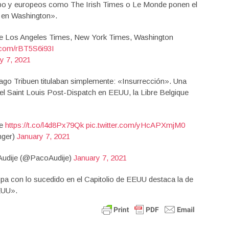
bo y europeos como The Irish Times o Le Monde ponen el
 en Washington».
the Los Angeles Times, New York Times, Washington
r.com/rBT5S6i93I
y 7, 2021
ago Tribuen titulaban simplemente: «Insurrección». Una
 el Saint Louis Post-Dispatch en EEUU, la Libre Belgique
le
https://t.co/l4d8Px79Qk
pic.twitter.com/yHcAPXmjM0
@a_bellanger)
January 7, 2021
udije (@PacoAudije)
January 7, 2021
pa con lo sucedido en el Capitolio de EEUU destaca la de
EUU».