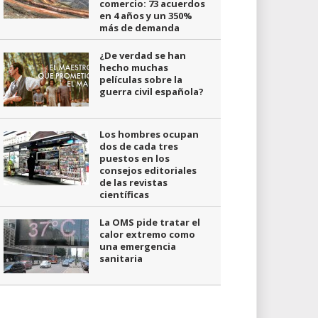
comercio: 73 acuerdos
en 4 años y un 350%
más de demanda
¿De verdad se han
hecho muchas
películas sobre la
guerra civil española?
Los hombres ocupan
dos de cada tres
puestos en los
consejos editoriales
de las revistas
científicas
La OMS pide tratar el
calor extremo como
una emergencia
sanitaria