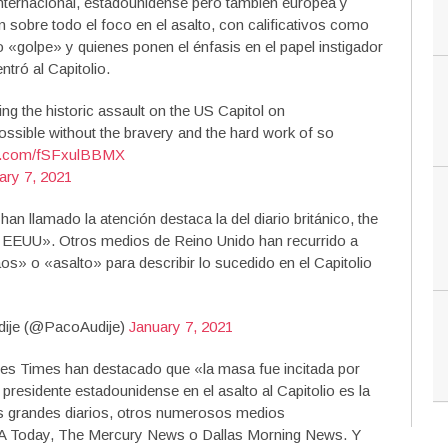
internacional, estadounidense pero también europea y
 sobre todo el foco en el asalto, con calificativos como
 «golpe» y quienes ponen el énfasis en el papel instigador
tró al Capitolio.
ng the historic assault on the US Capitol on
sible without the bravery and the hard work of so
ter.com/fSFxulBBMX
ary 7, 2021
n llamado la atención destaca la del diario británico, the
 EEUU». Otros medios de Reino Unido han recurrido a
» o «asalto» para describir lo sucedido en el Capitolio
ije (@PacoAudije)
January 7, 2021
s Times han destacado que «la masa fue incitada por
presidente estadounidense en el asalto al Capitolio es la
s grandes diarios, otros numerosos medios
A Today, The Mercury News o Dallas Morning News. Y