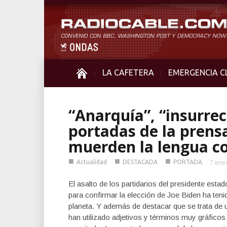
LA CAFETERA
EMERGENCIA C
“Anarquía”, “insurrec
portadas de la prensa
muerden la lengua c
■
■
■
Actualidad
DESTACADA
PORTADA
7 ene
El asalto de los partidarios del presidente estad
para confirmar la elección de Joe Biden ha ten
planeta. Y además de destacar que se trata de
han utilizado adjetivos y términos muy gráficos