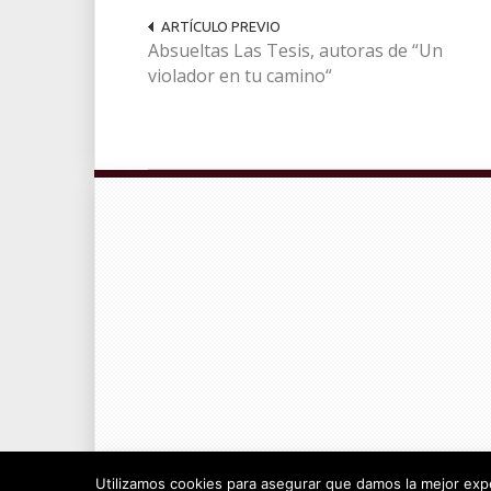
ARTÍCULO PREVIO
Absueltas Las Tesis, autoras de “Un
violador en tu camino“
© Radiocable en Internet S.L.
Utilizamos cookies para asegurar que damos la mejor exper