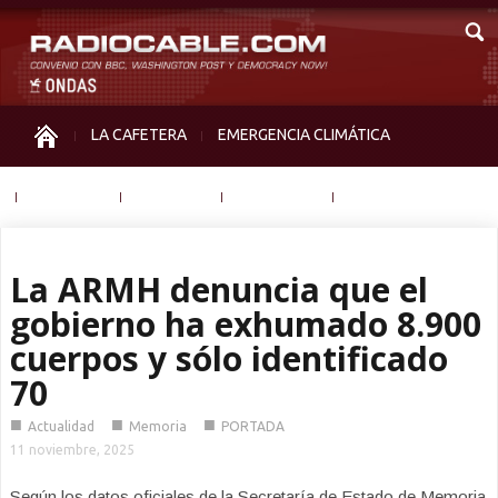
LA CAFETERA
EMERGENCIA CLIMÁTICA
IGUALDAD
MEMORIA
NOS MIRAN
OTRAS
La ARMH denuncia que el
gobierno ha exhumado 8.900
cuerpos y sólo identificado
70
■
■
■
Actualidad
Memoria
PORTADA
11 noviembre, 2025
Según los datos oficiales de la Secretaría de Estado de Memoria