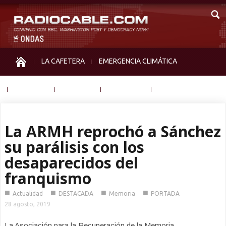
LA CAFETERA
EMERGENCIA CLIMÁTICA
IGUALDAD
MEMORIA
NOS MIRAN
OTRAS
La ARMH reprochó a Sánchez
su parálisis con los
desaparecidos del
franquismo
■
■
■
■
Actualidad
DESTACADA
Memoria
PORTADA
28 agosto, 2019
La Asociación para la Recuperación de la Memoria