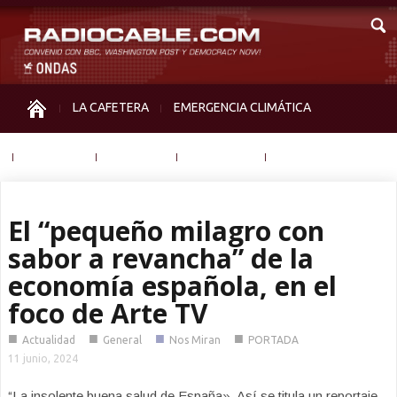
LA CAFETERA
EMERGENCIA CLIMÁTICA
IGUALDAD
MEMORIA
NOS MIRAN
OTRAS
El “pequeño milagro con
sabor a revancha” de la
economía española, en el
foco de Arte TV
■
■
■
■
Actualidad
General
Nos Miran
PORTADA
11 junio, 2024
“La insolente buena salud de España». Así se titula un reportaje