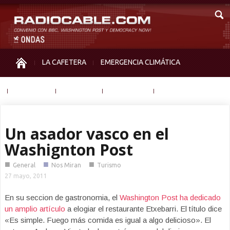
LA CAFETERA
EMERGENCIA CLIMÁTICA
IGUALDAD
MEMORIA
NOS MIRAN
OTRAS
Un asador vasco en el
Washignton Post
■
■
■
General
Nos Miran
Turismo
27 mayo, 2011
En su seccion de gastronomia, el
Washington Post ha dedicado
un amplio artículo
a elogiar el restaurante Etxebarri. El título dice
«Es simple. Fuego más comida es igual a algo delicioso». El