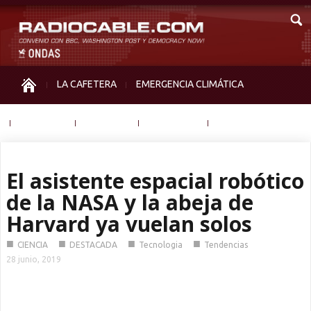
LA CAFETERA
EMERGENCIA CLIMÁTICA
IGUALDAD
MEMORIA
NOS MIRAN
OTRAS
El asistente espacial robótico
de la NASA y la abeja de
Harvard ya vuelan solos
■
■
■
■
CIENCIA
DESTACADA
Tecnologia
Tendencias
28 junio, 2019