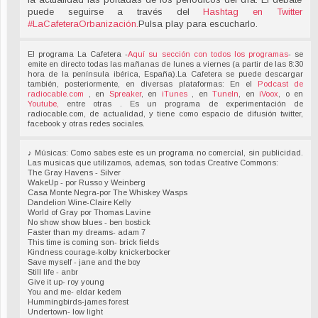
puede seguirse a través del
Hashtag en Twitter
#LaCafeteraOrbanización
.
Pulsa play para escucharlo.
El programa La Cafetera -
Aquí su sección con todos los programas
- se
emite en directo todas las mañanas de lunes a viernes (a partir de las 8:30
hora de la península ibérica, España).La Cafetera se puede descargar
también, posteriormente, en diversas plataformas: En el
Podcast de
radiocable.com
, en
Spreaker
, en
iTunes
, en
TuneIn
, en
iVoox
, o en
Youtube,
entre otras . Es un programa de experimentación de
radiocable.com, de actualidad, y tiene como espacio de difusión twitter,
facebook y otras redes sociales.
♪ Músicas: Como sabes este es un programa no comercial, sin publicidad.
Las musicas que utilizamos, ademas, son todas Creative Commons:
The Gray Havens - Silver
WakeUp - por Russo y Weinberg
Casa Monte Negra-por The Whiskey Wasps
Dandelion Wine-Claire Kelly
World of Gray por Thomas Lavine
No show show blues - ben bostick
Faster than my dreams- adam 7
This time is coming son- brick fields
Kindness courage-kolby knickerbocker
Save myself - jane and the boy
Still life - anbr
Give it up- roy young
You and me- eldar kedem
Hummingbirds-james forest
Undertown- low light