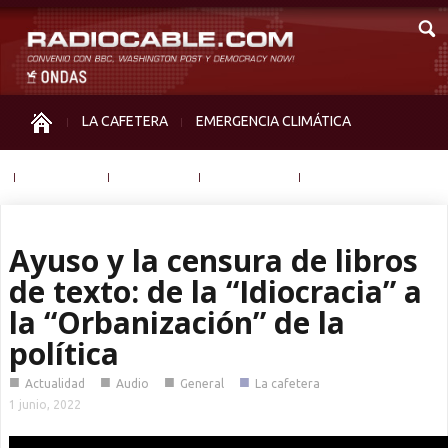
LA CAFETERA
EMERGENCIA CLIMÁTICA
IGUALDAD
MEMORIA
NOS MIRAN
OTRAS
Ayuso y la censura de libros
de texto: de la “Idiocracia” a
la “Orbanización” de la
política
■
■
■
■
Actualidad
Audio
General
La cafetera
1 junio, 2022