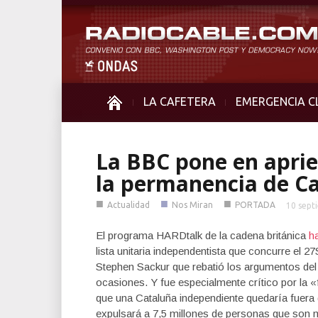
LA CAFETERA
EMERGENCIA C
La BBC pone en apri
la permanencia de Ca
■
■
■
Actualidad
Nos Miran
PORTADA
10 sept
El programa HARDtalk de la cadena británica
ha
lista unitaria independentista que concurre el 
Stephen Sackur que rebatió los argumentos del po
ocasiones. Y fue especialmente crítico por la «
que una Cataluña independiente quedaría fuera 
expulsará a 7,5 millones de personas que son 