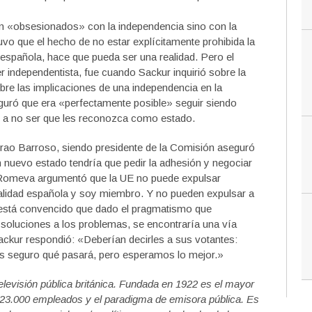
 «obsesionados» con la independencia sino con la
vo que el hecho de no estar explícitamente prohibida la
 española, hace que pueda ser una realidad. Pero el
er independentista, fue cuando Sackur inquirió sobre la
bre las implicaciones de una independencia en la
uró que era «perfectamente posible» seguir siendo
s a no ser que les reconozca como estado.
Durao Barroso, siendo presidente de la Comisión aseguró
 nuevo estado tendría que pedir la adhesión y negociar
l Romeva argumentó que la UE no puede expulsar
alidad española y soy miembro. Y no pueden expulsar a
 está convencido que dado el pragmatismo que
 soluciones a los problemas, se encontraría una vía
Sackur respondió: «Deberían decirles a sus votantes:
s seguro qué pasará, pero esperamos lo mejor.»
elevisión pública británica. Fundada en 1922 es el mayor
s 23.000 empleados y el paradigma de emisora pública. Es