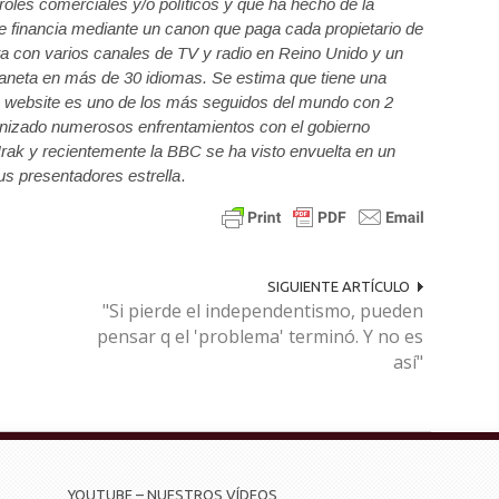
oles comerciales y/o políticos y que ha hecho de la
se financia mediante un canon que paga cada propietario de
ta con varios canales de TV y radio en Reino Unido y un
planeta en más de 30 idiomas. Se estima que tiene una
u website es uno de los más seguidos del mundo con 2
onizado numerosos enfrentamientos con el gobierno
 Irak y recientemente la BBC se ha visto envuelta en un
s presentadores estrella
.
SIGUIENTE ARTÍCULO
"Si pierde el independentismo, pueden
pensar q el 'problema' terminó. Y no es
así"
YOUTUBE – NUESTROS VÍDEOS