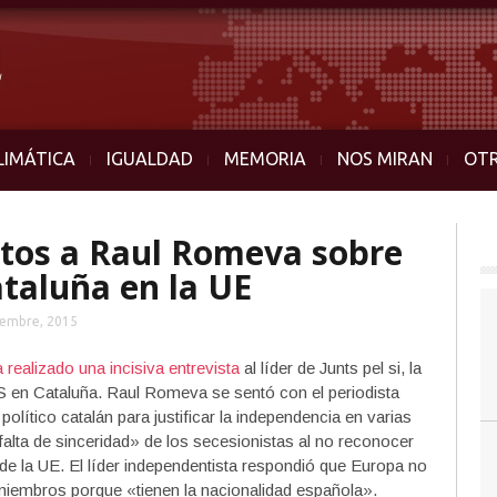
LIMÁTICA
IGUALDAD
MEMORIA
NOS MIRAN
OT
etos a Raul Romeva sobre
taluña en la UE
iembre, 2015
 realizado una incisiva entrevista
al líder de Junts pel si, la
27S en Cataluña. Raul Romeva se sentó con el periodista
lítico catalán para justificar la independencia en varias
falta de sinceridad» de los secesionistas al no reconocer
de la UE. El líder independentista respondió que Europa no
miembros porque «tienen la nacionalidad española».