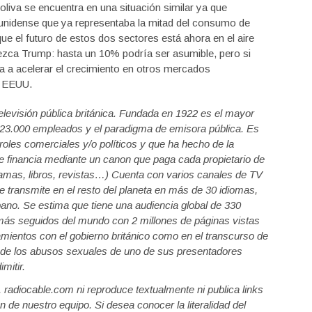
 oliva se encuentra en una situación similar ya que
unidense que ya representaba la mitad del consumo de
que el futuro de estos dos sectores está ahora en el aire
lezca Trump: hasta un 10% podría ser asumible, pero si
ia a acelerar el crecimiento en otros mercados
a EEUU.
elevisión pública británica. Fundada en 1922 es el mayor
s 23.000 empleados y el paradigma de emisora pública. Es
oles comerciales y/o políticos y que ha hecho de la
se financia mediante un canon que paga cada propietario de
ramas, libros, revistas…) Cuenta con varios canales de TV
e transmite en el resto del planeta en más de 30 idiomas,
no. Se estima que tiene una audiencia global de 330
más seguidos del mundo con 2 millones de páginas vistas
ientos con el gobierno británico como en el transcurso de
l de los abusos sexuales de uno de sus presentadores
mitir.
a, radiocable.com ni reproduce textualmente ni publica links
n de nuestro equipo. Si desea conocer la literalidad del