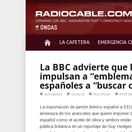
LA CAFETERA
EMERGENCIA C
La BBC advierte que 
impulsan a “emblema
españoles a “buscar 
■
■
■
■
Actualidad
General
Nos Miran
PORTA
La exportación de jamón ibérico español a EEU
amenaza de los aranceles que quiere imponer D
español como el aceite de oliva y ambos están
pública británica en un reportaje de Guy Hed