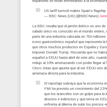
españoles se están enfrentando a la incertidum
US tariff turmoil makes Spain’s flagshi
— BBC News (UK) (@BBCNews)
June
La BBC resalta que el jamón ibérico es uno d
salado único es conocido en el mundo entero, c
parte de una industria valorada en 750 millones
icono gastronómico español que representa la tra
que otros muchos productos en España y Europ
imponer Donald Trump. Recuerda que no había n
español a EEUU hasta abril de este año, cuand
redujo al 10% amenazando con poder llegar al 
Cinco Jotas que apunta que al ser EEUU uno de 
amenaza directa para la industria.
El reportaje subraya que la economía e
FMI ha previsto un crecimiento del 2,5%
que los aranceles son un golpe para la 
directos e indirectos y que tenía en EE
enfrenta al dilema de subir los precios