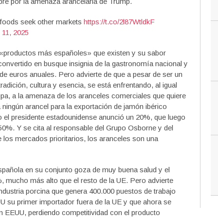
bre por la amenaza arancelaria de Trump.
p foods seek other markets
https://t.co/2l87WtldkF
 11, 2025
e «productos más españoles» que existen y su sabor
onvertido en busque insignia de la gastronomía nacional y
 de euros anuales. Pero advierte de que a pesar de ser un
dición, cultura y esencia, se está enfrentando, al igual
a, a la amenaza de los aranceles comerciales que quiere
ingún arancel para la exportación de jamón ibérico
o el presidente estadounidense anunció un 20%, que luego
50%. Y se cita al responsable del Grupo Osborne y del
los mercados prioritarios, los aranceles son una
spañola en su conjunto goza de muy buena salud y el
, mucho más alto que el resto de la UE. Pero advierte
industria porcina que genera 400.000 puestos de trabajo
UU su primer importador fuera de la UE y que ahora se
 en EEUU, perdiendo competitividad con el producto