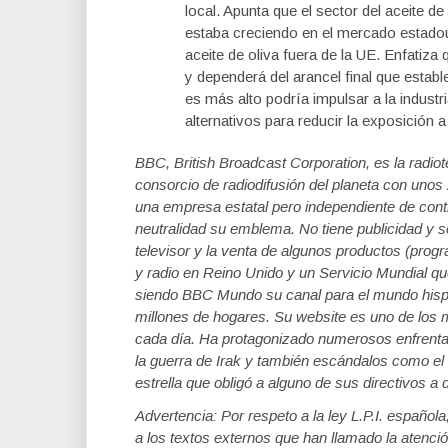
local. Apunta que el sector del aceite de
estaba creciendo en el mercado estado
aceite de oliva fuera de la UE. Enfatiza 
y dependerá del arancel final que estab
es más alto podría impulsar a la industr
alternativos para reducir la exposición 
BBC, British Broadcast Corporation, es la radiot
consorcio de radiodifusión del planeta con uno
una empresa estatal pero independiente de contr
neutralidad su emblema. No tiene publicidad y 
televisor y la venta de algunos productos (prog
y radio en Reino Unido y un Servicio Mundial qu
siendo BBC Mundo su canal para el mundo hispa
millones de hogares. Su website es uno de los 
cada día. Ha protagonizado numerosos enfrentam
la guerra de Irak y también escándalos como e
estrella que obligó a alguno de sus directivos a di
Advertencia: Por respeto a la ley L.P.I. español
a los textos externos que han llamado la atenció