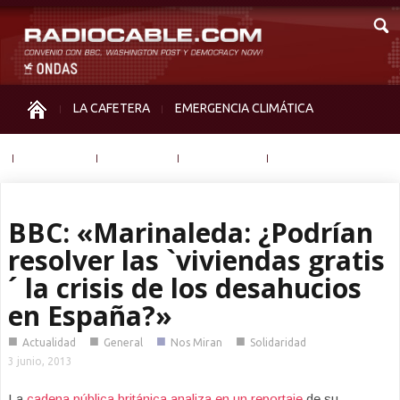
LA CAFETERA
EMERGENCIA CLIMÁTICA
IGUALDAD
MEMORIA
NOS MIRAN
OTRAS
BBC: «Marinaleda: ¿Podrían
resolver las `viviendas gratis
´ la crisis de los desahucios
en España?»
■
■
■
■
Actualidad
General
Nos Miran
Solidaridad
3 junio, 2013
La
cadena pública británica analiza en un reportaje
de su