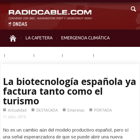
LA CAFETERA
EMERGENCIA CLIMÁTICA
IGUALDAD
MEMORIA
NOS MIRAN
OTRAS
La biotecnología española ya
factura tanto como el
turismo
■
■
■
■
Actualidad
DESTACADA
Empresas
PORTADA
11 julio, 2016
No es un cambio aún del modelo productivo español, pero sí
una señal esperanzadora de que se puede abrir una nueva