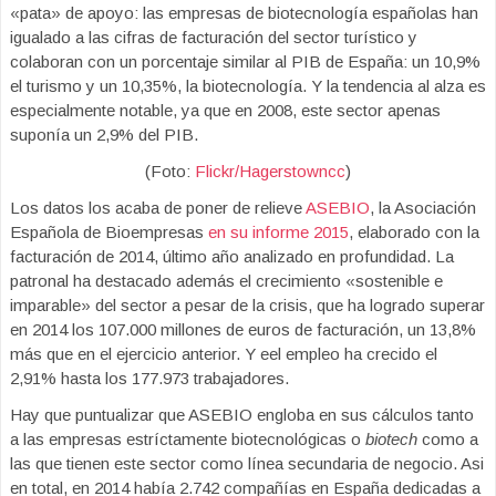
«pata» de apoyo: las empresas de biotecnología españolas han
igualado a las cifras de facturación del sector turístico y
colaboran con un porcentaje similar al PIB de España: un 10,9%
el turismo y un 10,35%, la biotecnología. Y la tendencia al alza es
especialmente notable, ya que en 2008, este sector apenas
suponía un 2,9% del PIB.
(Foto:
Flickr/Hagerstowncc
)
Los datos los acaba de poner de relieve
ASEBIO
, la Asociación
Española de Bioempresas
en su informe 2015
, elaborado con la
facturación de 2014, último año analizado en profundidad. La
patronal ha destacado además el crecimiento «sostenible e
imparable» del sector a pesar de la crisis, que ha logrado superar
en 2014 los 107.000 millones de euros de facturación, un 13,8%
más que en el ejercicio anterior. Y eel empleo ha crecido el
2,91% hasta los 177.973 trabajadores.
Hay que puntualizar que ASEBIO engloba en sus cálculos tanto
a las empresas estríctamente biotecnológicas o
biotech
como a
las que tienen este sector como línea secundaria de negocio. Asi
en total, en 2014 había 2.742 compañías en España dedicadas a