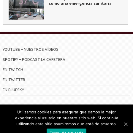
como una emergencia sanitaria
YOUTUBE – NUESTROS VÍDEOS
SPOTIFY – PODCAST LA CAFETERA
EN TWITCH
EN TWITTER
EN BLUESKY
Utilizamos cookies para asegurar que damos la mejor
experiencia al usuario en nuestro sitio web. Si continúa
utilizando este sitio asumiremos que está de acuerdo.
© Radiocable en Internet S.L.
Estoy de acuerdo