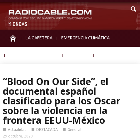
LA CAFETERA
EMERGENCIA CLIMÁTICA
IGUALDAD
MEMORIA
NOS MIRAN
OTRAS
“Blood On Our Side”, el
documental español
clasificado para los Oscar
sobre la violencia en la
frontera EEUU-México
■
■
■
Actualidad
DESTACADA
General
29 octubre, 2020