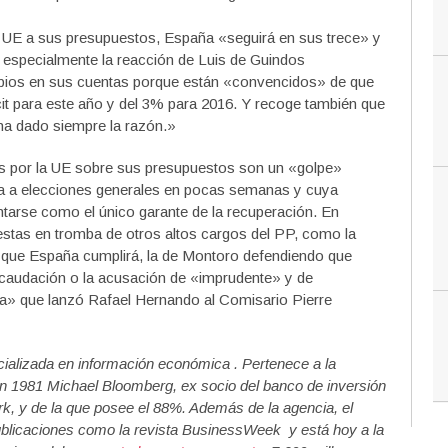
a UE a sus presupuestos, España «seguirá en sus trece» y
a especialmente la reacción de Luis de Guindos
mbios en sus cuentas porque están «convencidos» de que
icit para este año y del 3% para 2016. Y recoge también que
ha dado siempre la razón.»
das por la UE sobre sus presupuestos son un «golpe»
ta a elecciones generales en pocas semanas y cuya
ntarse como el único garante de la recuperación. En
estas en tromba de otros altos cargos del PP, como la
n que España cumplirá, la de Montoro defendiendo que
ecaudación o la acusación de «imprudente» y de
ista» que lanzó Rafael Hernando al Comisario Pierre
ializada en información económica . Pertenece a la
 1981 Michael Bloomberg, ex socio del banco de inversión
k, y de la que posee el 88%. Además de la agencia, el
publicaciones como la revista BusinessWeek y está hoy a la