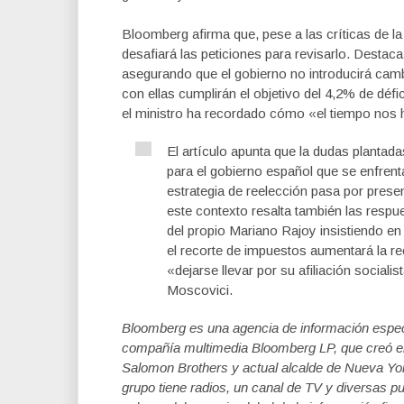
Bloomberg afirma que, pese a las críticas de l
desafiará las peticiones para revisarlo. Destac
asegurando que el gobierno no introducirá ca
con ellas cumplirán el objetivo del 4,2% de déf
el ministro ha recordado cómo «el tiempo nos 
El artículo apunta que la dudas planta
para el gobierno español que se enfren
estrategia de reelección pasa por prese
este contexto resalta también las respu
del propio Mariano Rajoy insistiendo e
el recorte de impuestos aumentará la r
«dejarse llevar por su afiliación social
Moscovici.
Bloomberg es una agencia de información espec
compañía multimedia Bloomberg LP, que creó en
Salomon Brothers y actual alcalde de Nueva Yor
grupo tiene radios, un canal de TV y diversas 