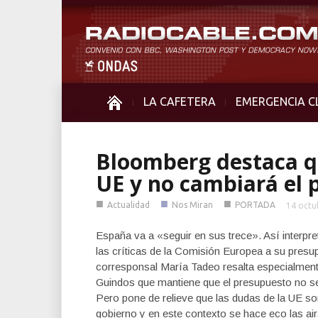
LA CAFETERA
EMERGENCIA C
Bloomberg destaca qu
UE y no cambiará el 
■
■
■
Actualidad
Nos Miran
PORTADA
14 octu
España va a «seguir en sus trece». Así interpre
las críticas de la Comisión Europea a su presu
corresponsal María Tadeo resalta especialment
Guindos que mantiene que el presupuesto no se v
Pero pone de relieve que las dudas de la UE son
gobierno y en este contexto se hace eco las ai