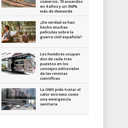
comercio: 73 acuerdos
en 4 años y un 350%
más de demanda
¿De verdad se han
hecho muchas
películas sobre la
guerra civil española?
Los hombres ocupan
dos de cada tres
puestos en los
consejos editoriales
de las revistas
científicas
La OMS pide tratar el
calor extremo como
una emergencia
sanitaria