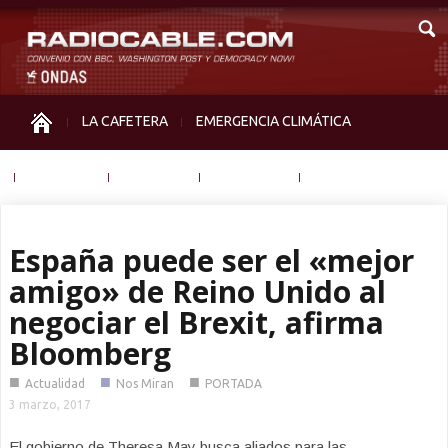
LA CAFETERA
EMERGENCIA CLIMÁTICA
IGUALDAD
MEMORIA
NOS MIRAN
OTRAS
España puede ser el «mejor
amigo» de Reino Unido al
negociar el Brexit, afirma
Bloomberg
■
■
■
Actualidad
Nos Miran
PORTADA
3 marzo, 2017
El gobierno de Theresa May busca aliados para las