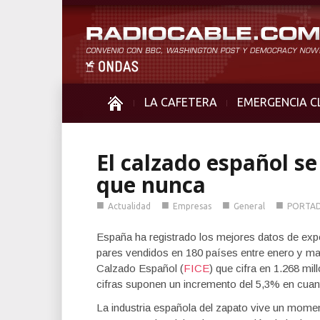
LA CAFETERA
EMERGENCIA C
El calzado español se
que nunca
■
■
■
■
Actualidad
Empresas
General
PORTA
España ha registrado los mejores datos de expo
pares vendidos en 180 países entre enero y ma
Calzado Español (
FICE
) que cifra en 1.268 mi
cifras suponen un incremento del 5,3% en cuan
La industria española del zapato vive un momen