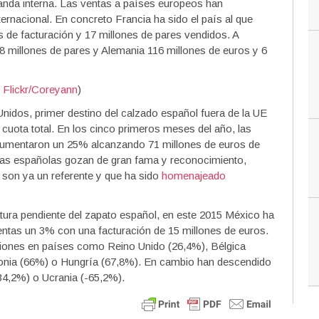
manda interna. Las ventas a países europeos han
ernacional. En concreto Francia ha sido el país al que
 de facturación y 17 millones de pares vendidos. A
y 8 millones de pares y Alemania 116 millones de euros y 6
:
Flickr/Coreyann
)
idos, primer destino del calzado español fuera de la UE
 cuota total. En los cinco primeros meses del año, las
aumentaron un 25% alcanzando 71 millones de euros de
cas españolas gozan de gran fama y reconocimiento,
son ya un referente y que ha sido
homenajeado
tura pendiente del zapato español, en este 2015 México ha
ventas un 3% con una facturación de 15 millones de euros.
ciones en países como Reino Unido (26,4%), Bélgica
lonia (66%) o Hungría (67,8%). En cambio han descendido
-34,2%) o Ucrania (-65,2%).