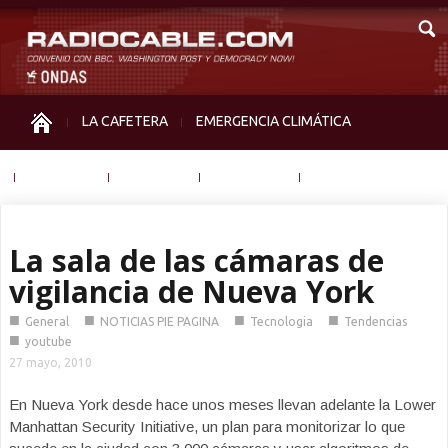
LA CAFETERA
EMERGENCIA CLIMÁTICA
IGUALDAD
MEMORIA
NOS MIRAN
OTRAS
La sala de las cámaras de
vigilancia de Nueva York
■
■
■
■
General
NOTICIAS PIE PAGINA
Tecnologia
Tendencias
■
youtube
27 mayo, 2010
En Nueva York desde hace unos meses llevan adelante la Lower
Manhattan Security Initiative, un plan para monitorizar lo que