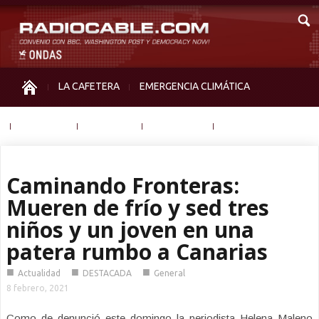
LA CAFETERA
EMERGENCIA CLIMÁTICA
IGUALDAD
MEMORIA
NOS MIRAN
OTRAS
Caminando Fronteras:
Mueren de frío y sed tres
niños y un joven en una
patera rumbo a Canarias
■
■
■
Actualidad
DESTACADA
General
8 febrero, 2021
Como de denunció este domingo la periodista Helena Maleno